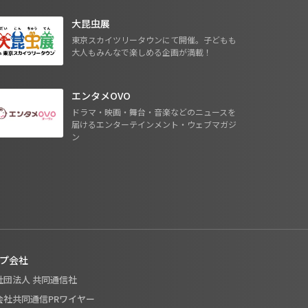
大昆虫展
東京スカイツリータウンにて開催。子どもも
大人もみんなで楽しめる企画が満載！
エンタメOVO
ドラマ・映画・舞台・音楽などのニュースを
届けるエンターテインメント・ウェブマガジ
ン
プ会社
般社団法人 共同通信社
式会社共同通信PRワイヤー