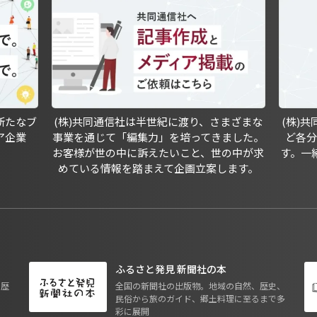
新たなブ
(株)共同通信社は半世紀に渡り、さまざまな
(株)
ア企業
事業を通じて「編集力」を培ってきました。
ど各
お客様が世の中に訴えたいこと、世の中が求
す。一
めている情報を踏まえて企画立案します。
ふるさと発見 新聞社の本
も歴
全国の新聞社の出版物。地域の自然、歴史、
民俗から旅のガイド、郷土料理に至るまで多
彩に展開