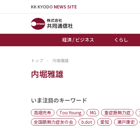
KK KYODO
NEWS SITE
経済 / ビジネス
くらし
トップ
›
内堀雅雄
トップページ
内堀雅雄
お知らせ
いま注目のキーワード
高畑充希
Too Young
MG
重症筋無力症
全国筋無力症友の会
b.dot
愛知
瀬戸康史