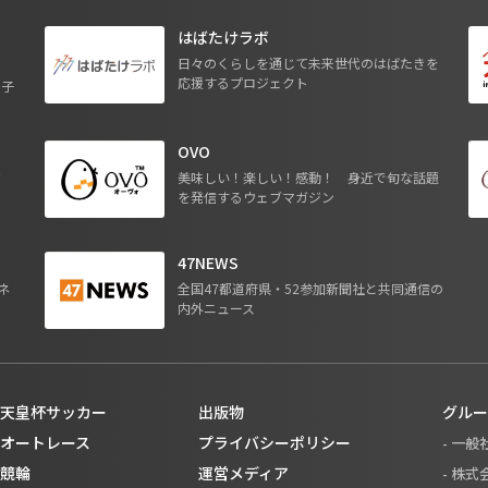
はばたけラボ
日々のくらしを通じて未来世代のはばたきを
応援するプロジェクト
る子
OVO
ジ
美味しい！楽しい！感動！ 身近で旬な話題
を発信するウェブマガジン
47NEWS
ネ
全国47都道府県・52参加新聞社と共同通信の
内外ニュース
天皇杯サッカー
出版物
グルー
オートレース
プライバシーポリシー
- 一
競輪
運営メディア
- 株