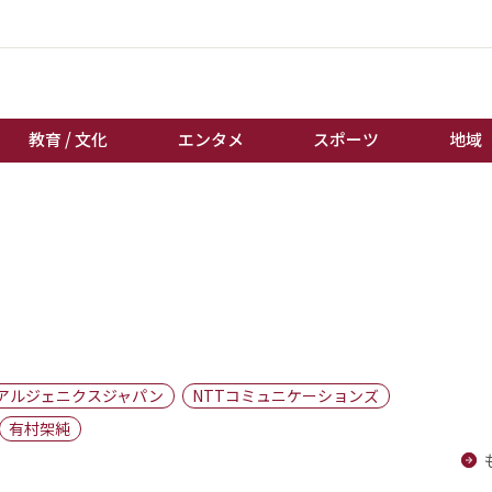
教育 / 文化
エンタメ
スポーツ
地域
経済 / ビジネス
誰もが輝いて働く社会へ
くらし
天皇杯サッカー
教育 / 文化
オートレース
エンタメ
競輪
スポーツ
ボートレース
地域
棋王戦
アルジェニクスジャパン
NTTコミュニケーションズ
キーパーソン
女流本因坊戦
有村架純