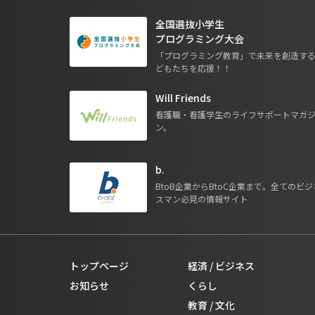
全国選抜小学生
プログラミング大会
「プログラミング教育」で未来を創造す
どもたちを応援！！
Will Friends
看護職・看護学生のライフサポートマガ
ン。
b.
BtoB企業からBtoC企業まで。全てのビジ
スマン必見の情報サイト
トップページ
経済 / ビジネス
お知らせ
くらし
教育 / 文化