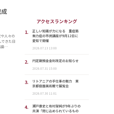
が完成
アクセスランキング
1.
正しい知識が力になる 重症筋
無力症の市民講座が9月12日に
況や人々の
愛知で開催
んできた日
福島…
2026.07.13 13:00
2.
円定期預金金利改定のお知らせ
2026.07.31 15:00
3.
リトアニアの手仕事の魅力 東
京都庭園美術館で展覧会
2026.07.30 11:01
4.
瀬戸康史と有村架純が9年ぶりの
共演「閉じ込められているもの