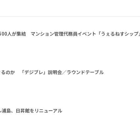
1500人が集結 マンション管理代務員イベント「うぇるねすシップ
きるのか 「デジブレ」説明会／ラウンドテーブル
ル浦島、日昇館をリニューアル