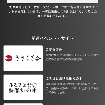
(株)共同通信社は、教育・文化・スポーツなど各分野の活動やイベ
ントを主催しています。一緒に未来社会を創り上げていく参加企
業を募集しています。
関連イベント・サイト
きさらぎ会
情報収集と交流の場を提供する日本で最も
歴史ある会員制の講演会組織
ふるさと発見 新聞社の本
全国の新聞社の出版物。地域の自然、歴
史、民俗から旅のガイド、郷土料理に至る
まで多彩に展開