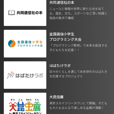
共同通信社の本
ニュースと情報の世界に新たな光を当て
る。歴史、文化、スポーツなど深い知識と
独自の視点で構成
全国選抜小学生
プログラミング大会
「プログラミング教育」で未来を創造する
子どもたちを応援！！
はばたけラボ
日々のくらしを通じて未来世代のはばたき
を応援するプロジェクト
大昆虫展
東京スカイツリータウンにて開催。子ども
も大人もみんなで楽しめる企画が満載！