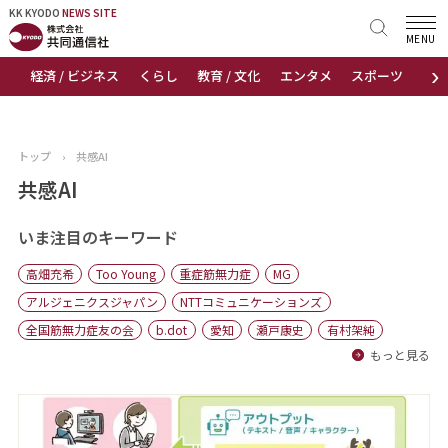
KK KYODO
KK KYODO
NEWS SITE
NEWS SITE
MENU
›
経済 / ビジネス
くらし
教育 / 文化
エンタメ
スポーツ
地
トップページ
お知らせ
トップ
›
共感AI
ニュース
共感AI
おすすめコンテンツ
いま注目のキーワード
高畑充希
Too Young
重症筋無力症
MG
出版物
アルジェニクスジャパン
NTTコミュニケーションズ
全国筋無力症友の会
b.dot
愛知
瀬戸康史
有村架純
会社概要
もっと見る