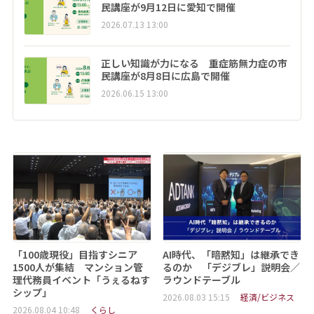
民講座が9月12日に愛知で開催
2026.07.13 13:00
正しい知識が力になる 重症筋無力症の市
民講座が8月8日に広島で開催
2026.06.15 13:00
「100歳現役」目指すシニア
AI時代、「暗黙知」は継承でき
1500人が集結 マンション管
るのか 「デジブレ」説明会／
理代務員イベント「うぇるねす
ラウンドテーブル
シップ」
2026.08.03 15:15
経済/ビジネス
2026.08.04 10:48
くらし