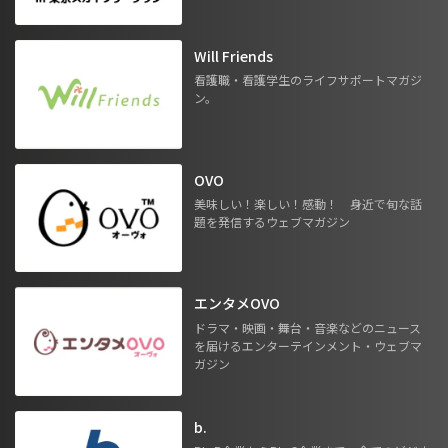
Will Friends
看護職・看護学生のライフサポートマガジ
ン。
OVO
美味しい！楽しい！感動！ 身近で旬な話
題を発信するウェブマガジン
エンタメOVO
ドラマ・映画・舞台・音楽などのニュース
を届けるエンターテインメント・ウェブマ
ガジン
b.