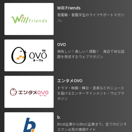
Will Friends
看護職・看護学生のライフサポートマガジ
ン。
OVO
美味しい！楽しい！感動！ 身近で旬な話
題を発信するウェブマガジン
エンタメOVO
ドラマ・映画・舞台・音楽などのニュース
を届けるエンターテインメント・ウェブマ
ガジン
b.
BtoB企業からBtoC企業まで。全てのビジネ
スマン必見の情報サイト