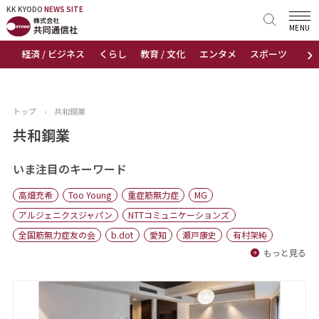
KK KYODO
KK KYODO
NEWS SITE
NEWS SITE
MENU
›
経済 / ビジネス
くらし
教育 / 文化
エンタメ
スポーツ
地
トップページ
お知らせ
トップ
›
共和鋼業
ニュース
共和鋼業
おすすめコンテンツ
いま注目のキーワード
高畑充希
Too Young
重症筋無力症
MG
出版物
アルジェニクスジャパン
NTTコミュニケーションズ
全国筋無力症友の会
b.dot
愛知
瀬戸康史
有村架純
会社概要
もっと見る