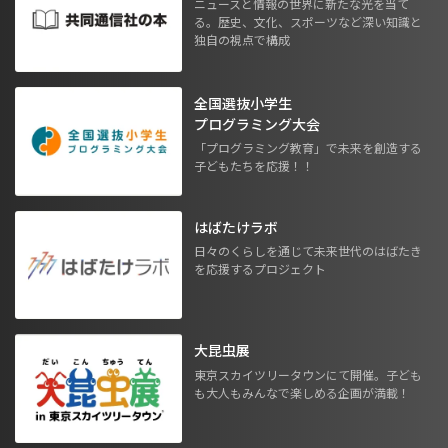
ニュースと情報の世界に新たな光を当て
る。歴史、文化、スポーツなど深い知識と
独自の視点で構成
全国選抜小学生
プログラミング大会
「プログラミング教育」で未来を創造する
子どもたちを応援！！
はばたけラボ
日々のくらしを通じて未来世代のはばたき
を応援するプロジェクト
大昆虫展
東京スカイツリータウンにて開催。子ども
も大人もみんなで楽しめる企画が満載！