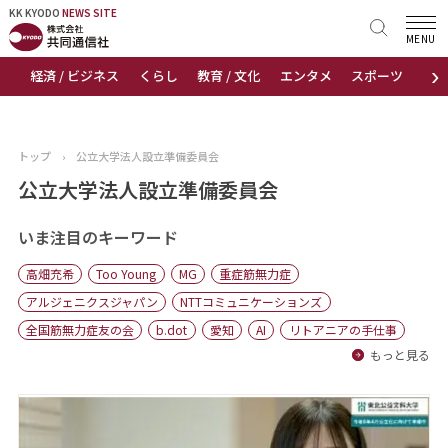
KK KYODO
KK KYODO
NEWS SITE
NEWS SITE
MENU
›
経済 / ビジネス
くらし
教育 / 文化
エンタメ
スポーツ
地
トップページ
お知らせ
トップ
›
公立大学法人設立準備委員会
ニュース
公立大学法人設立準備委員会
おすすめコンテンツ
いま注目のキーワード
高畑充希
Too Young
MG
重症筋無力症
出版物
アルジェニクスジャパン
NTTコミュニケーションズ
全国筋無力症友の会
b.dot
愛知
AI
リトアニアの手仕事
会社概要
もっと見る