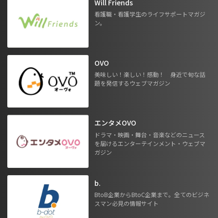
Will Friends
看護職・看護学生のライフサポートマガジ
ン。
OVO
美味しい！楽しい！感動！ 身近で旬な話
題を発信するウェブマガジン
エンタメOVO
ドラマ・映画・舞台・音楽などのニュース
を届けるエンターテインメント・ウェブマ
ガジン
b.
BtoB企業からBtoC企業まで。全てのビジネ
スマン必見の情報サイト