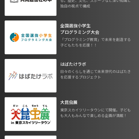
る。歴史、文化、スポーツなど深い知識と
独自の視点で構成
全国選抜小学生
プログラミング大会
「プログラミング教育」で未来を創造する
子どもたちを応援！！
はばたけラボ
日々のくらしを通じて未来世代のはばたき
を応援するプロジェクト
大昆虫展
東京スカイツリータウンにて開催。子ども
も大人もみんなで楽しめる企画が満載！