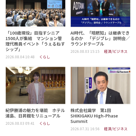
「100歳現役」目指すシニア
AI時代、「暗黙知」は継承でき
1500人が集結 マンション管
るのか 「デジブレ」説明会／
理代務員イベント「うぇるねす
ラウンドテーブル
シップ」
2026.08.03 15:15
経済/ビジネス
2026.08.04 10:48
くらし
紀伊勝浦の魅力を堪能 ホテル
株式会社識学 第1回
浦島、日昇館をリニューアル
SHIKIGAKU High-Phase
Summit
2026.08.03 09:41
くらし
2026.07.31 16:56
経済/ビジネス