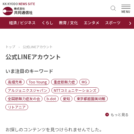
KK KYODO
KK KYODO
NEWS SITE
NEWS SITE
MENU
›
経済 / ビジネス
くらし
教育 / 文化
エンタメ
スポーツ
地
トップページ
お知らせ
トップ
›
公式LINEアカウント
ニュース
公式LINEアカウント
おすすめコンテンツ
いま注目のキーワード
高畑充希
Too Young
重症筋無力症
MG
出版物
アルジェニクスジャパン
NTTコミュニケーションズ
全国筋無力症友の会
b.dot
愛知
東京都庭園美術館
会社概要
リトアニア
もっと見る
お探しのコンテンツを見つけられませんでした。