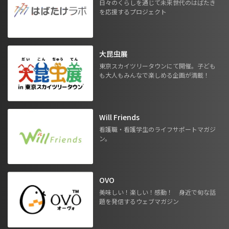
日々のくらしを通じて未来世代のはばたき
を応援するプロジェクト
大昆虫展
東京スカイツリータウンにて開催。子ども
も大人もみんなで楽しめる企画が満載！
Will Friends
看護職・看護学生のライフサポートマガジ
ン。
OVO
美味しい！楽しい！感動！ 身近で旬な話
題を発信するウェブマガジン