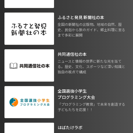
ふるさと発見 新聞社の本
全国の新聞社の出版物。地域の自然、歴
史、民俗から旅のガイド、郷土料理に至る
まで多彩に展開
共同通信社の本
ニュースと情報の世界に新たな光を当て
る。歴史、文化、スポーツなど深い知識と
独自の視点で構成
全国選抜小学生
プログラミング大会
「プログラミング教育」で未来を創造する
子どもたちを応援！！
はばたけラボ