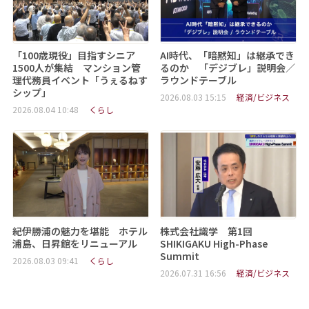
「100歳現役」目指すシニア
AI時代、「暗黙知」は継承でき
1500人が集結 マンション管
るのか 「デジブレ」説明会／
理代務員イベント「うぇるねす
ラウンドテーブル
シップ」
2026.08.03 15:15
経済/ビジネス
2026.08.04 10:48
くらし
紀伊勝浦の魅力を堪能 ホテル
株式会社識学 第1回
浦島、日昇館をリニューアル
SHIKIGAKU High-Phase
Summit
2026.08.03 09:41
くらし
2026.07.31 16:56
経済/ビジネス