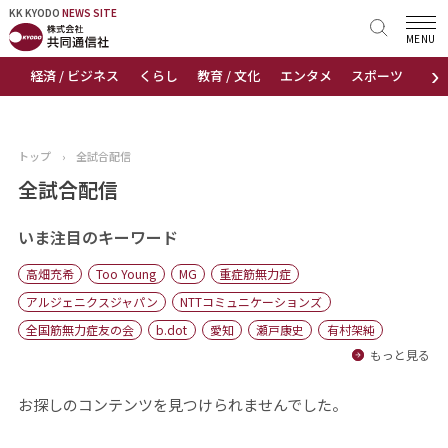
KK KYODO
KK KYODO
NEWS SITE
NEWS SITE
MENU
›
経済 / ビジネス
くらし
教育 / 文化
エンタメ
スポーツ
地
トップページ
お知らせ
トップ
›
全試合配信
ニュース
全試合配信
おすすめコンテンツ
いま注目のキーワード
高畑充希
Too Young
MG
重症筋無力症
出版物
アルジェニクスジャパン
NTTコミュニケーションズ
全国筋無力症友の会
b.dot
愛知
瀬戸康史
有村架純
会社概要
もっと見る
お探しのコンテンツを見つけられませんでした。