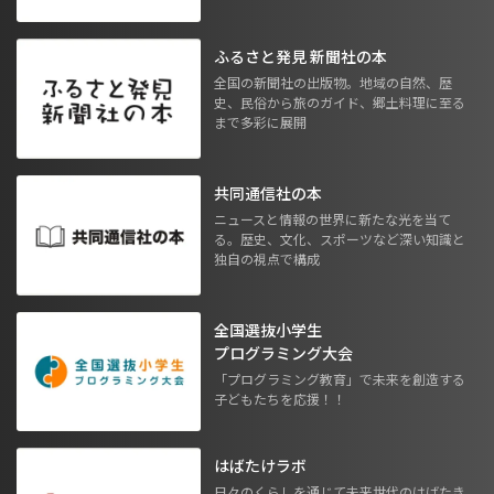
ふるさと発見 新聞社の本
全国の新聞社の出版物。地域の自然、歴
史、民俗から旅のガイド、郷土料理に至る
まで多彩に展開
共同通信社の本
ニュースと情報の世界に新たな光を当て
る。歴史、文化、スポーツなど深い知識と
独自の視点で構成
全国選抜小学生
プログラミング大会
「プログラミング教育」で未来を創造する
子どもたちを応援！！
はばたけラボ
日々のくらしを通じて未来世代のはばたき