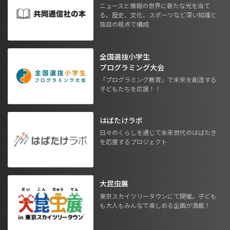
ニュースと情報の世界に新たな光を当て
る。歴史、文化、スポーツなど深い知識と
独自の視点で構成
全国選抜小学生
プログラミング大会
「プログラミング教育」で未来を創造する
子どもたちを応援！！
はばたけラボ
日々のくらしを通じて未来世代のはばたき
を応援するプロジェクト
大昆虫展
東京スカイツリータウンにて開催。子ども
も大人もみんなで楽しめる企画が満載！