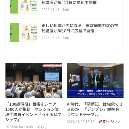
民講座が9月12日に愛知で開催
2026.07.13 13:00
正しい知識が力になる 重症筋無力症の市
民講座が8月8日に広島で開催
2026.06.15 13:00
「100歳現役」目指すシニア
AI時代、「暗黙知」は継承でき
1500人が集結 マンション管
るのか 「デジブレ」説明会／
理代務員イベント「うぇるねす
ラウンドテーブル
シップ」
2026.08.03 15:15
経済/ビジネス
2026.08.04 10:48
くらし