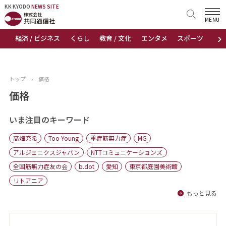
KK KYODO
KK KYODO
NEWS SITE
NEWS SITE
MENU
›
経済 / ビジネス
くらし
教育 / 文化
エンタメ
スポーツ
地
トップページ
お知らせ
トップ
›
価格
ニュース
価格
おすすめコンテンツ
いま注目のキーワード
高畑充希
Too Young
重症筋無力症
MG
出版物
アルジェニクスジャパン
NTTコミュニケーションズ
全国筋無力症友の会
b.dot
愛知
東京都庭園美術館
会社概要
リトアニア
もっと見る