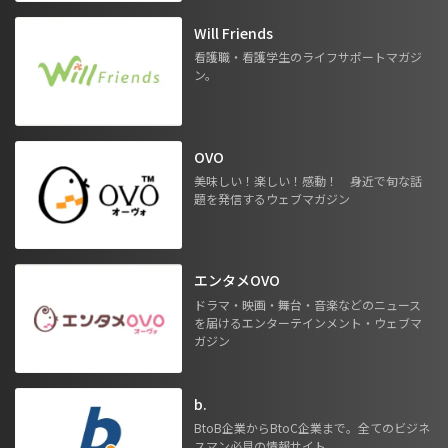
Will Friends
看護職・看護学生のライフサポートマガジ
ン。
OVO
美味しい！楽しい！感動！ 身近で旬な話
題を発信するウェブマガジン
エンタメOVO
ドラマ・映画・舞台・音楽などのニュース
を届けるエンターテインメント・ウェブマ
ガジン
b.
BtoB企業からBtoC企業まで。全てのビジネ
スマン必見の情報サイト