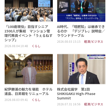
「100歳現役」目指すシニア
AI時代、「暗黙知」は継承でき
1500人が集結 マンション管
るのか 「デジブレ」説明会／
理代務員イベント「うぇるねす
ラウンドテーブル
シップ」
2026.08.03 15:15
経済/ビジネス
2026.08.04 10:48
くらし
紀伊勝浦の魅力を堪能 ホテル
株式会社識学 第1回
浦島、日昇館をリニューアル
SHIKIGAKU High-Phase
Summit
2026.08.03 09:41
くらし
2026.07.31 16:56
経済/ビジネス