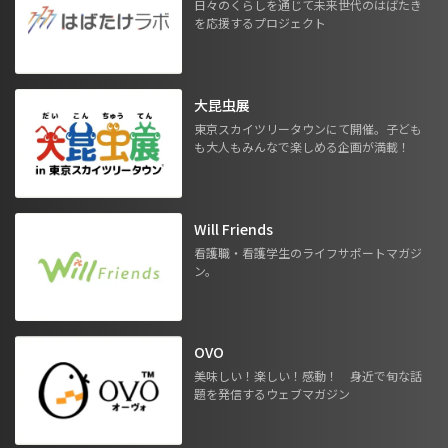
日々のくらしを通じて未来世代のはばたき
を応援するプロジェクト
大昆虫展
東京スカイツリータウンにて開催。子ども
も大人もみんなで楽しめる企画が満載！
Will Friends
看護職・看護学生のライフサポートマガジ
ン。
OVO
美味しい！楽しい！感動！ 身近で旬な話
題を発信するウェブマガジン