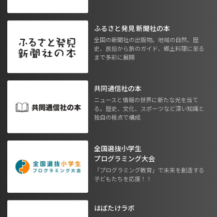
ふるさと発見 新聞社の本
全国の新聞社の出版物。地域の自然、歴
史、民俗から旅のガイド、郷土料理に至る
まで多彩に展開
共同通信社の本
ニュースと情報の世界に新たな光を当て
る。歴史、文化、スポーツなど深い知識と
独自の視点で構成
全国選抜小学生
プログラミング大会
「プログラミング教育」で未来を創造する
子どもたちを応援！！
はばたけラボ