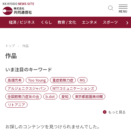
KK KYODO
KK KYODO
NEWS SITE
NEWS SITE
MENU
›
経済 / ビジネス
くらし
教育 / 文化
エンタメ
スポーツ
地
トップページ
お知らせ
トップ
›
作品
ニュース
作品
おすすめコンテンツ
いま注目のキーワード
高畑充希
Too Young
重症筋無力症
MG
出版物
アルジェニクスジャパン
NTTコミュニケーションズ
全国筋無力症友の会
b.dot
愛知
東京都庭園美術館
会社概要
リトアニア
もっと見る
お探しのコンテンツを見つけられませんでした。