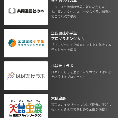
共同通信社の本
ニュースと情報の世界に新たな光を当て
る。歴史、文化、スポーツなど深い知識と
独自の視点で構成
全国選抜小学生
プログラミング大会
「プログラミング教育」で未来を創造する
子どもたちを応援！！
はばたけラボ
日々のくらしを通じて未来世代のはばたき
を応援するプロジェクト
大昆虫展
東京スカイツリータウンにて開催。子ども
も大人もみんなで楽しめる企画が満載！