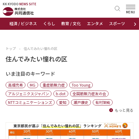
KK KYODO
KK KYODO
NEWS SITE
NEWS SITE
MENU
›
経済 / ビジネス
くらし
教育 / 文化
エンタメ
スポーツ
地
トップページ
お知らせ
トップ
›
住んでみたい憧れの区
ニュース
住んでみたい憧れの区
おすすめコンテンツ
いま注目のキーワード
高畑充希
MG
重症筋無力症
Too Young
出版物
アルジェニクスジャパン
b.dot
全国筋無力症友の会
NTTコミュニケーションズ
愛知
瀬戸康史
有村架純
会社概要
もっと見る