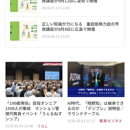
民講座が9月12日に愛知で開催
2026.07.13 13:00
正しい知識が力になる 重症筋無力症の市
民講座が8月8日に広島で開催
2026.06.15 13:00
「100歳現役」目指すシニア
AI時代、「暗黙知」は継承でき
1500人が集結 マンション管
るのか 「デジブレ」説明会／
理代務員イベント「うぇるねす
ラウンドテーブル
シップ」
2026.08.03 15:15
経済/ビジネス
2026.08.04 10:48
くらし