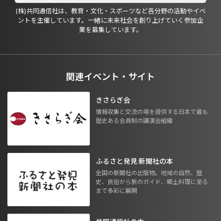
(株)共同通信社は、教育・文化・スポーツなど各分野の活動やイベ
ントを主催しています。一緒に未来社会を創り上げていく参加企
業を募集しています。
関連イベント・サイト
きさらぎ会
情報収集と交流の場を提供する日本で最も
歴史ある会員制の講演会組織
ふるさと発見 新聞社の本
全国の新聞社の出版物。地域の自然、歴
史、民俗から旅のガイド、郷土料理に至る
まで多彩に展開