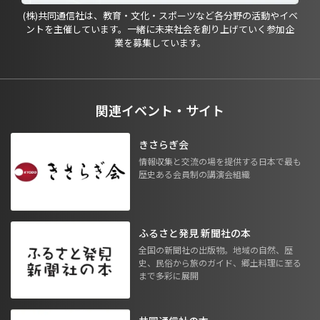
(株)共同通信社は、教育・文化・スポーツなど各分野の活動やイベ
ントを主催しています。一緒に未来社会を創り上げていく参加企
業を募集しています。
関連イベント・サイト
きさらぎ会
情報収集と交流の場を提供する日本で最も
歴史ある会員制の講演会組織
ふるさと発見 新聞社の本
全国の新聞社の出版物。地域の自然、歴
史、民俗から旅のガイド、郷土料理に至る
まで多彩に展開