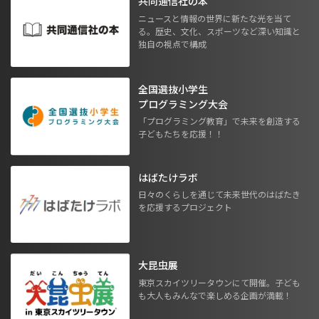
共同通信社の本
ニュースと情報の世界に新たな光を当て
る。歴史、文化、スポーツなど深い知識と
独自の視点で構成
全国選抜小学生
プログラミング大会
「プログラミング教育」で未来を創造する
子どもたちを応援！！
はばたけラボ
日々のくらしを通じて未来世代のはばたき
を応援するプロジェクト
大昆虫展
東京スカイツリータウンにて開催。子ども
も大人もみんなで楽しめる企画が満載！