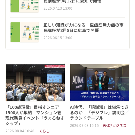
民講座が9月12日に愛知で開催
2026.07.13 13:00
正しい知識が力になる 重症筋無力症の市
民講座が8月8日に広島で開催
2026.06.15 13:00
「100歳現役」目指すシニア
AI時代、「暗黙知」は継承でき
1500人が集結 マンション管
るのか 「デジブレ」説明会／
理代務員イベント「うぇるねす
ラウンドテーブル
シップ」
2026.08.03 15:15
経済/ビジネス
2026.08.04 10:48
くらし