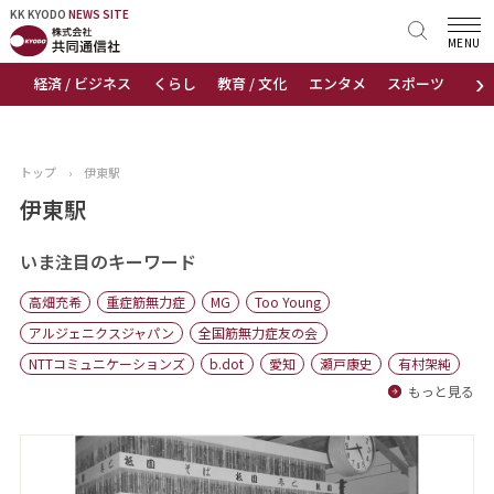
KK KYODO
KK KYODO
NEWS SITE
NEWS SITE
MENU
›
経済 / ビジネス
くらし
教育 / 文化
エンタメ
スポーツ
地
トップページ
お知らせ
トップ
›
伊東駅
ニュース
伊東駅
おすすめコンテンツ
いま注目のキーワード
高畑充希
重症筋無力症
MG
Too Young
出版物
アルジェニクスジャパン
全国筋無力症友の会
NTTコミュニケーションズ
b.dot
愛知
瀬戸康史
有村架純
会社概要
もっと見る