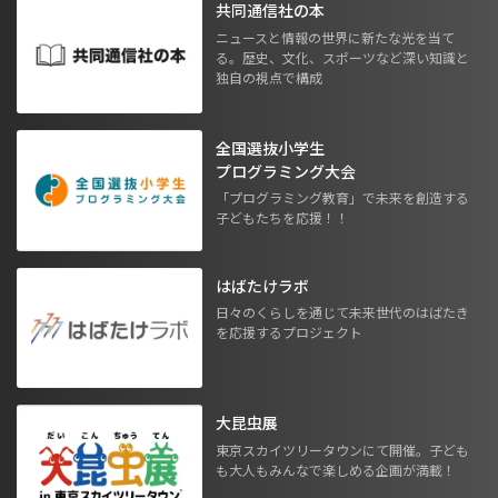
共同通信社の本
ニュースと情報の世界に新たな光を当て
る。歴史、文化、スポーツなど深い知識と
独自の視点で構成
全国選抜小学生
プログラミング大会
「プログラミング教育」で未来を創造する
子どもたちを応援！！
はばたけラボ
日々のくらしを通じて未来世代のはばたき
を応援するプロジェクト
大昆虫展
東京スカイツリータウンにて開催。子ども
も大人もみんなで楽しめる企画が満載！