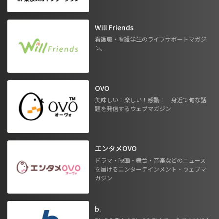
Will Friends
看護職・看護学生のライフサポートマガジ
ン。
OVO
美味しい！楽しい！感動！ 身近で旬な話
題を発信するウェブマガジン
エンタメOVO
ドラマ・映画・舞台・音楽などのニュース
を届けるエンターテインメント・ウェブマ
ガジン
b.