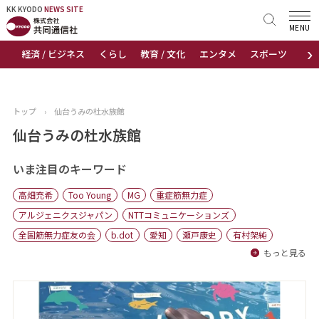
KK KYODO
KK KYODO
NEWS SITE
NEWS SITE
MENU
›
経済 / ビジネス
くらし
教育 / 文化
エンタメ
スポーツ
地
トップページ
お知らせ
トップ
›
仙台うみの杜水族館
ニュース
仙台うみの杜水族館
おすすめコンテンツ
いま注目のキーワード
高畑充希
Too Young
MG
重症筋無力症
出版物
アルジェニクスジャパン
NTTコミュニケーションズ
全国筋無力症友の会
b.dot
愛知
瀬戸康史
有村架純
会社概要
もっと見る