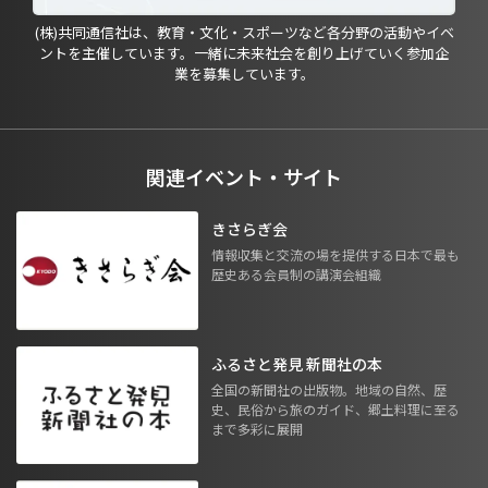
(株)共同通信社は、教育・文化・スポーツなど各分野の活動やイベ
ントを主催しています。一緒に未来社会を創り上げていく参加企
業を募集しています。
関連イベント・サイト
きさらぎ会
情報収集と交流の場を提供する日本で最も
歴史ある会員制の講演会組織
ふるさと発見 新聞社の本
全国の新聞社の出版物。地域の自然、歴
史、民俗から旅のガイド、郷土料理に至る
まで多彩に展開