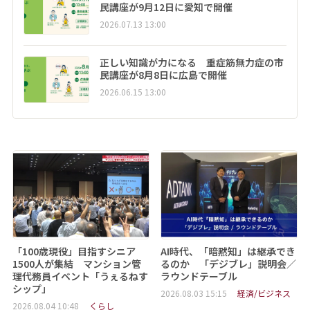
民講座が9月12日に愛知で開催
2026.07.13 13:00
正しい知識が力になる 重症筋無力症の市
民講座が8月8日に広島で開催
2026.06.15 13:00
「100歳現役」目指すシニア
AI時代、「暗黙知」は継承でき
1500人が集結 マンション管
るのか 「デジブレ」説明会／
理代務員イベント「うぇるねす
ラウンドテーブル
シップ」
2026.08.03 15:15
経済/ビジネス
2026.08.04 10:48
くらし