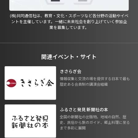
(株)共同通信社は、教育・文化・スポーツなど各分野の活動やイベ
ントを主催しています。一緒に未来社会を創り上げていく参加企
業を募集しています。
関連イベント・サイト
きさらぎ会
情報収集と交流の場を提供する日本で最も
歴史ある会員制の講演会組織
ふるさと発見 新聞社の本
全国の新聞社の出版物。地域の自然、歴
史、民俗から旅のガイド、郷土料理に至る
まで多彩に展開