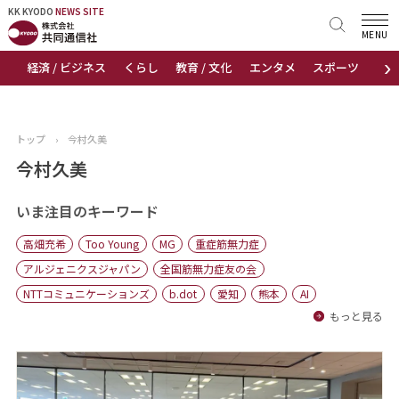
KK KYODO
KK KYODO
NEWS SITE
NEWS SITE
MENU
›
経済 / ビジネス
くらし
教育 / 文化
エンタメ
スポーツ
地
トップページ
お知らせ
トップ
›
今村久美
ニュース
今村久美
おすすめコンテンツ
いま注目のキーワード
高畑充希
Too Young
MG
重症筋無力症
出版物
アルジェニクスジャパン
全国筋無力症友の会
NTTコミュニケーションズ
b.dot
愛知
熊本
AI
会社概要
もっと見る