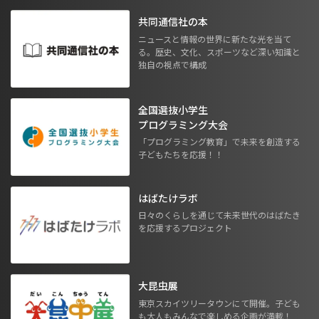
共同通信社の本
ニュースと情報の世界に新たな光を当て
る。歴史、文化、スポーツなど深い知識と
独自の視点で構成
全国選抜小学生
プログラミング大会
「プログラミング教育」で未来を創造する
子どもたちを応援！！
はばたけラボ
日々のくらしを通じて未来世代のはばたき
を応援するプロジェクト
大昆虫展
東京スカイツリータウンにて開催。子ども
も大人もみんなで楽しめる企画が満載！