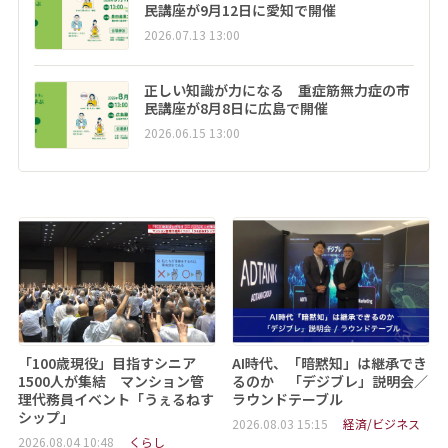
民講座が9月12日に愛知で開催
2026.07.13 13:00
正しい知識が力になる 重症筋無力症の市
民講座が8月8日に広島で開催
2026.06.15 13:00
「100歳現役」目指すシニア
AI時代、「暗黙知」は継承でき
1500人が集結 マンション管
るのか 「デジブレ」説明会／
理代務員イベント「うぇるねす
ラウンドテーブル
シップ」
2026.08.03 15:15
経済/ビジネス
2026.08.04 10:48
くらし