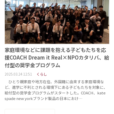
家庭環境などに課題を抱える子どもたちを応
援COACH Dream it Real×NPOカタリバ、給
付型の奨学金プログラム
2025.03.24 12:51
くらし
ひとり親家庭や地方在住、外国籍に由来する家庭環境な
ど、進学に不利とされる環境下にある子どもたちを対象に、
給付型の奨学金プログラムがスタートした。COACH、kate
spade new yorkブランド製品の日本におけ…