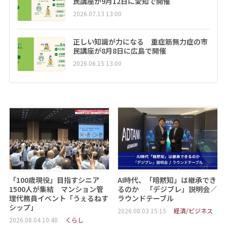
民講座が9月12日に愛知で開催
2026.07.13 13:00
正しい知識が力になる 重症筋無力症の市
民講座が8月8日に広島で開催
2026.06.15 13:00
「100歳現役」目指すシニア
AI時代、「暗黙知」は継承でき
1500人が集結 マンション管
るのか 「デジブレ」説明会／
理代務員イベント「うぇるねす
ラウンドテーブル
シップ」
2026.08.03 15:15
経済/ビジネス
2026.08.04 10:48
くらし