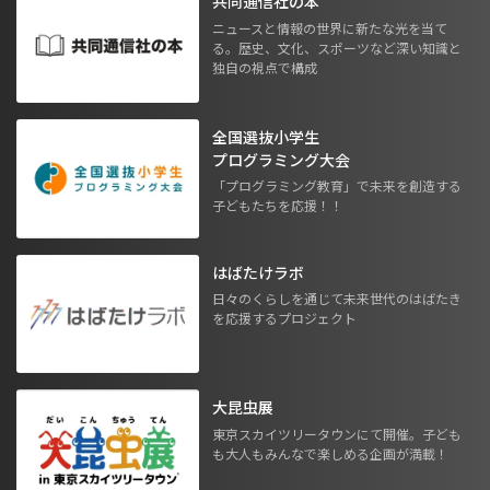
共同通信社の本
ニュースと情報の世界に新たな光を当て
る。歴史、文化、スポーツなど深い知識と
独自の視点で構成
全国選抜小学生
プログラミング大会
「プログラミング教育」で未来を創造する
子どもたちを応援！！
はばたけラボ
日々のくらしを通じて未来世代のはばたき
を応援するプロジェクト
大昆虫展
東京スカイツリータウンにて開催。子ども
も大人もみんなで楽しめる企画が満載！