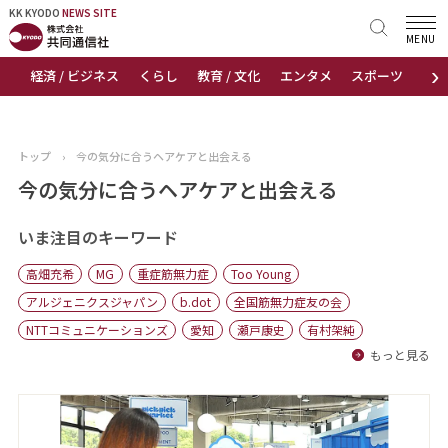
KK KYODO
KK KYODO
NEWS SITE
NEWS SITE
MENU
›
経済 / ビジネス
くらし
教育 / 文化
エンタメ
スポーツ
地
トップページ
お知らせ
トップ
›
今の気分に合うヘアケアと出会える
ニュース
今の気分に合うヘアケアと出会える
おすすめコンテンツ
いま注目のキーワード
高畑充希
MG
重症筋無力症
Too Young
出版物
アルジェニクスジャパン
b.dot
全国筋無力症友の会
NTTコミュニケーションズ
愛知
瀬戸康史
有村架純
会社概要
もっと見る