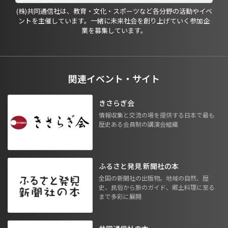
(株)共同通信社は、教育・文化・スポーツなど各分野の活動やイベ
ントを主催しています。一緒に未来社会を創り上げていく参加企
業を募集しています。
関連イベント・サイト
きさらぎ会
情報収集と交流の場を提供する日本で最も
歴史ある会員制の講演会組織
ふるさと発見 新聞社の本
全国の新聞社の出版物。地域の自然、歴
史、民俗から旅のガイド、郷土料理に至る
まで多彩に展開