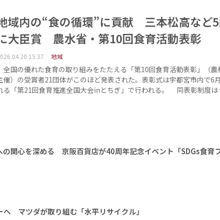
地域内の“食の循環”に貢献 三本松高など
に大臣賞 農水省・第10回食育活動表彰
026.04.20 15:37
地域
全国の優れた食育の取り組みをたたえる「第10回食育活動表彰」（農
主催）の受賞者21団体がこのほど発表された。表彰式は宇都宮市内で6月
れる「第21回食育推進全国大会inとちぎ」で行われる。 同表彰制度は
への関心を深める 京阪百貨店が40周年記念イベント「SDGs食育
ーへ マツダが取り組む「水平リサイクル」