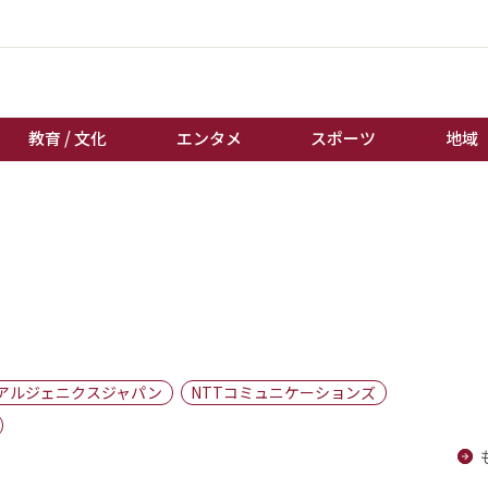
教育 / 文化
エンタメ
スポーツ
地域
経済 / ビジネス
誰もが輝いて働く社会へ
くらし
天皇杯サッカー
教育 / 文化
オートレース
エンタメ
競輪
スポーツ
ボートレース
地域
棋王戦
アルジェニクスジャパン
NTTコミュニケーションズ
キーパーソン
女流本因坊戦