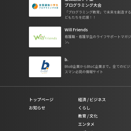
プログラミング大会
「プログラミング教育」で未来を創造す
どもたちを応援！！
Will Friends
看護職・看護学生のライフサポートマガ
ン。
b.
BtoB企業からBtoC企業まで。全てのビジ
スマン必見の情報サイト
トップページ
経済 / ビジネス
お知らせ
くらし
教育 / 文化
エンタメ