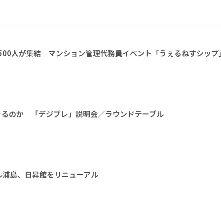
1500人が集結 マンション管理代務員イベント「うぇるねすシップ
きるのか 「デジブレ」説明会／ラウンドテーブル
ル浦島、日昇館をリニューアル