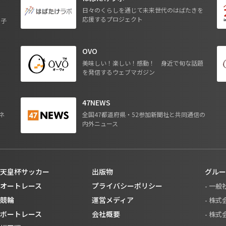
日々のくらしを通じて未来世代のはばたきを
応援するプロジェクト
る子
OVO
ジ
美味しい！楽しい！感動！ 身近で旬な話題
を発信するウェブマガジン
47NEWS
ネ
全国47都道府県・52参加新聞社と共同通信の
内外ニュース
天皇杯サッカー
出版物
グルー
オートレース
プライバシーポリシー
- 一
競輪
運営メディア
- 株
ボートレース
会社概要
- 株