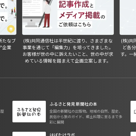
新たなブ
(株)共同通信社は半世紀に渡り、さまざまな
(株)
ア企業
事業を通じて「編集力」を培ってきました。
ど各
お客様が世の中に訴えたいこと、世の中が求
す。一
めている情報を踏まえて企画立案します。
ふるさと発見 新聞社の本
も歴
全国の新聞社の出版物。地域の自然、歴史、
民俗から旅のガイド、郷土料理に至るまで多
彩に展開
はばたけラボ