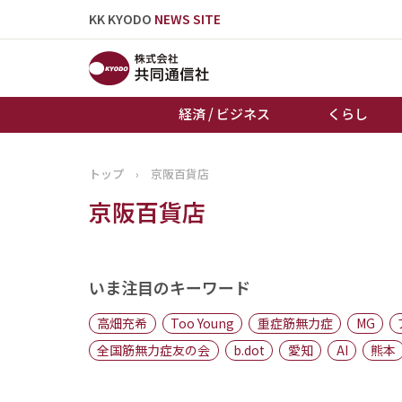
KK KYODO
NEWS SITE
経済 / ビジネス
くらし
トップ
›
京阪百貨店
トップページ
京阪百貨店
お知らせ
いま注目のキーワード
高畑充希
Too Young
重症筋無力症
MG
全国筋無力症友の会
b.dot
愛知
AI
熊本