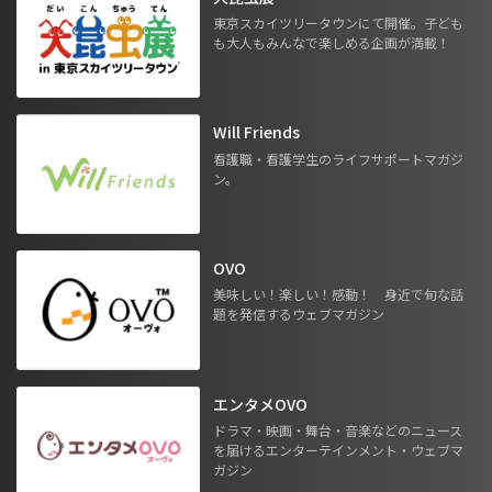
東京スカイツリータウンにて開催。子ども
も大人もみんなで楽しめる企画が満載！
Will Friends
看護職・看護学生のライフサポートマガジ
ン。
OVO
美味しい！楽しい！感動！ 身近で旬な話
題を発信するウェブマガジン
エンタメOVO
ドラマ・映画・舞台・音楽などのニュース
を届けるエンターテインメント・ウェブマ
ガジン