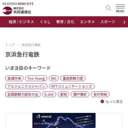
KK KYODO
KK KYODO
NEWS SITE
NEWS SITE
MENU
›
経済 / ビジネス
くらし
教育 / 文化
エンタメ
スポーツ
地
トップページ
お知らせ
トップ
›
京浜急行電鉄
ニュース
京浜急行電鉄
おすすめコンテンツ
いま注目のキーワード
高畑充希
Too Young
MG
重症筋無力症
出版物
アルジェニクスジャパン
NTTコミュニケーションズ
全国筋無力症友の会
b.dot
愛知
瀬戸康史
有村架純
会社概要
もっと見る