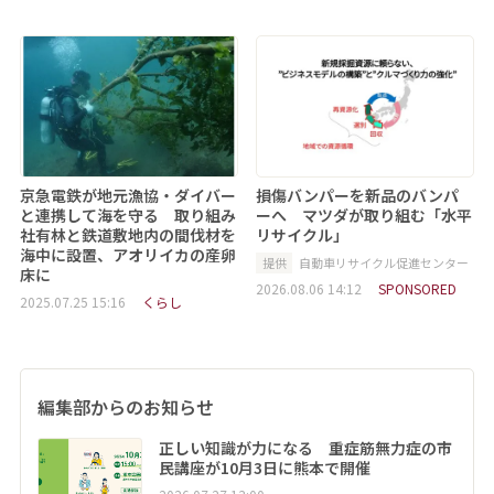
京急電鉄が地元漁協・ダイバー
損傷バンパーを新品のバンパ
と連携して海を守る 取り組み
ーへ マツダが取り組む「水平
社有林と鉄道敷地内の間伐材を
リサイクル」
海中に設置、アオリイカの産卵
提供
自動車リサイクル促進センター
床に
2026.08.06 14:12
SPONSORED
2025.07.25 15:16
くらし
編集部からのお知らせ
正しい知識が力になる 重症筋無力症の市
民講座が10月3日に熊本で開催