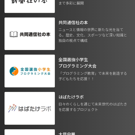
まで多彩に展開
共同通信社の本
ニュースと情報の世界に新たな光を当て
る。歴史、文化、スポーツなど深い知識と
独自の視点で構成
全国選抜小学生
プログラミング大会
「プログラミング教育」で未来を創造する
子どもたちを応援！！
はばたけラボ
日々のくらしを通じて未来世代のはばたき
を応援するプロジェクト
大昆虫展