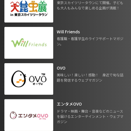
東京スカイツリータウンにて開催。子ども
も大人もみんなで楽しめる企画が満載！
Will Friends
看護職・看護学生のライフサポートマガジ
ン。
OVO
美味しい！楽しい！感動！ 身近で旬な話
題を発信するウェブマガジン
エンタメOVO
ドラマ・映画・舞台・音楽などのニュース
を届けるエンターテインメント・ウェブマ
ガジン