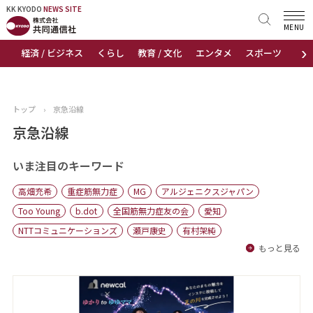
KK KYODO
KK KYODO
NEWS SITE
NEWS SITE
MENU
›
経済 / ビジネス
くらし
教育 / 文化
エンタメ
スポーツ
地
トップページ
お知らせ
トップ
›
京急沿線
ニュース
京急沿線
おすすめコンテンツ
いま注目のキーワード
高畑充希
重症筋無力症
MG
アルジェニクスジャパン
出版物
Too Young
b.dot
全国筋無力症友の会
愛知
NTTコミュニケーションズ
瀬戸康史
有村架純
会社概要
もっと見る