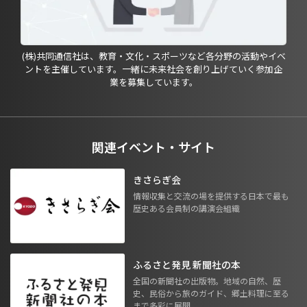
(株)共同通信社は、教育・文化・スポーツなど各分野の活動やイベ
ントを主催しています。一緒に未来社会を創り上げていく参加企
業を募集しています。
関連イベント・サイト
きさらぎ会
情報収集と交流の場を提供する日本で最も
歴史ある会員制の講演会組織
ふるさと発見 新聞社の本
全国の新聞社の出版物。地域の自然、歴
史、民俗から旅のガイド、郷土料理に至る
まで多彩に展開