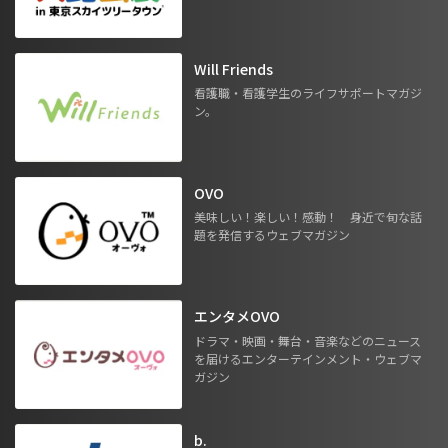
Will Friends
看護職・看護学生のライフサポートマガジ
ン。
OVO
美味しい！楽しい！感動！ 身近で旬な話
題を発信するウェブマガジン
エンタメOVO
ドラマ・映画・舞台・音楽などのニュース
を届けるエンターテインメント・ウェブマ
ガジン
b.