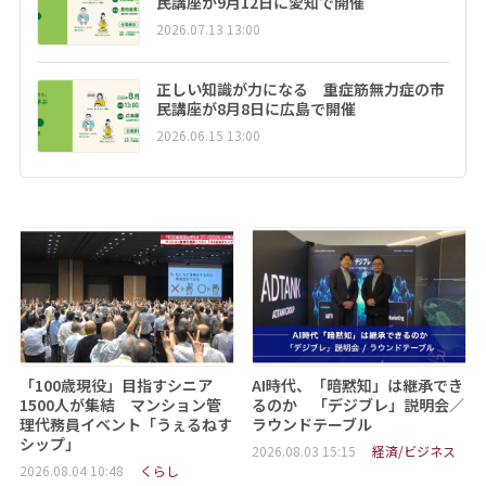
民講座が9月12日に愛知で開催
2026.07.13 13:00
正しい知識が力になる 重症筋無力症の市
民講座が8月8日に広島で開催
2026.06.15 13:00
「100歳現役」目指すシニア
AI時代、「暗黙知」は継承でき
1500人が集結 マンション管
るのか 「デジブレ」説明会／
理代務員イベント「うぇるねす
ラウンドテーブル
シップ」
2026.08.03 15:15
経済/ビジネス
2026.08.04 10:48
くらし