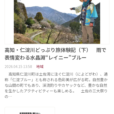
高知・仁淀川どっぷり旅体験記（下） 雨で
表情変わる水晶淵“レイニー”ブルー
2026.04.15 13:58
地域
高知県仁淀川町は土佐湾に注ぐ仁淀川（によどがわ）、通
称「仁淀ブルー」とも称される色彩美が広がる町。自然豊か
な山間の町でもあり、渓流釣りやカヤックなど、豊かな自然
を生かしたアクティビティーも楽しめる。 土佐の三大祭り
の…