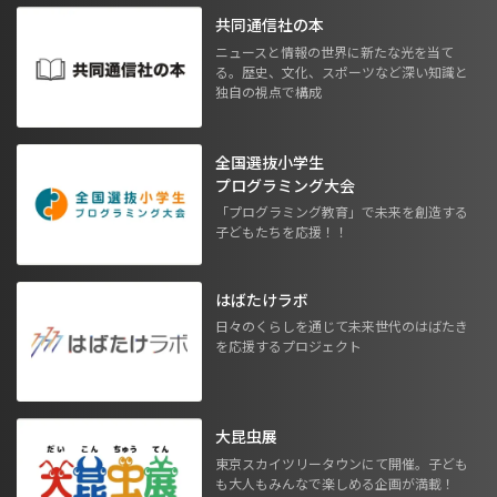
共同通信社の本
ニュースと情報の世界に新たな光を当て
る。歴史、文化、スポーツなど深い知識と
独自の視点で構成
全国選抜小学生
プログラミング大会
「プログラミング教育」で未来を創造する
子どもたちを応援！！
はばたけラボ
日々のくらしを通じて未来世代のはばたき
を応援するプロジェクト
大昆虫展
東京スカイツリータウンにて開催。子ども
も大人もみんなで楽しめる企画が満載！