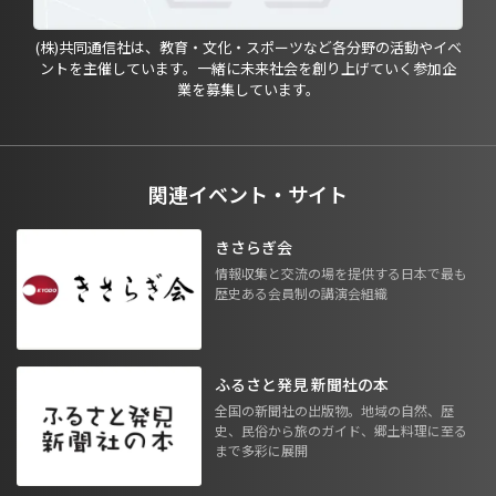
(株)共同通信社は、教育・文化・スポーツなど各分野の活動やイベ
ントを主催しています。一緒に未来社会を創り上げていく参加企
業を募集しています。
関連イベント・サイト
きさらぎ会
情報収集と交流の場を提供する日本で最も
歴史ある会員制の講演会組織
ふるさと発見 新聞社の本
全国の新聞社の出版物。地域の自然、歴
史、民俗から旅のガイド、郷土料理に至る
まで多彩に展開