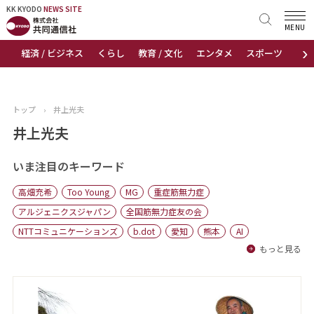
KK KYODO
KK KYODO
NEWS SITE
NEWS SITE
MENU
›
経済 / ビジネス
くらし
教育 / 文化
エンタメ
スポーツ
地
トップページ
お知らせ
トップ
›
井上光夫
ニュース
井上光夫
おすすめコンテンツ
いま注目のキーワード
高畑充希
Too Young
MG
重症筋無力症
出版物
アルジェニクスジャパン
全国筋無力症友の会
NTTコミュニケーションズ
b.dot
愛知
熊本
AI
会社概要
もっと見る