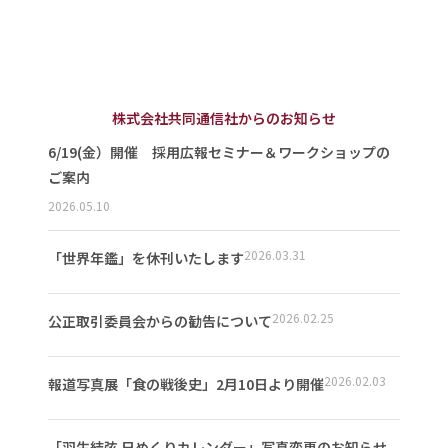
株式会社共同通信社からのお知らせ
6/19(金）開催 採用広報セミナー＆ワークショップの
ご案内
2026.05.10
2026.03.31
「世界年鑑」を休刊いたします
2026.02.25
公正取引委員会からの勧告について
2026.02.03
報道写真展「食の戦後史」2月10日より開催
「羽生結弦 日めくりカレンダー」写真変更のお知らせ