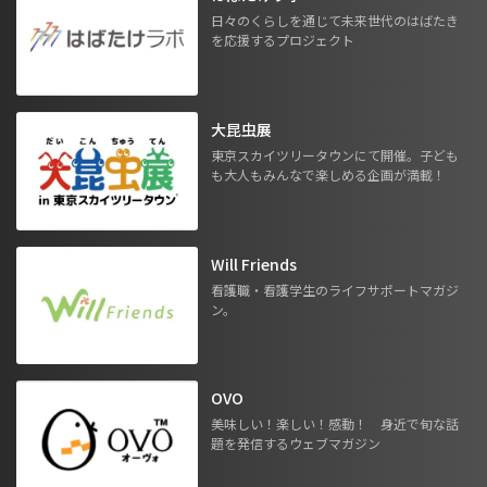
日々のくらしを通じて未来世代のはばたき
を応援するプロジェクト
大昆虫展
東京スカイツリータウンにて開催。子ども
も大人もみんなで楽しめる企画が満載！
Will Friends
看護職・看護学生のライフサポートマガジ
ン。
OVO
美味しい！楽しい！感動！ 身近で旬な話
題を発信するウェブマガジン