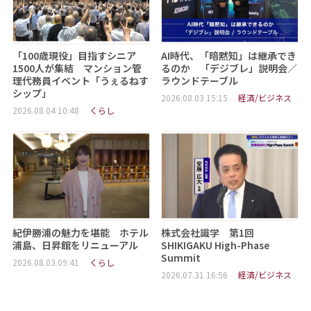
「100歳現役」目指すシニア
AI時代、「暗黙知」は継承でき
1500人が集結 マンション管
るのか 「デジブレ」説明会／
理代務員イベント「うぇるねす
ラウンドテーブル
シップ」
2026.08.03 15:15
経済/ビジネス
2026.08.04 10:48
くらし
紀伊勝浦の魅力を堪能 ホテル
株式会社識学 第1回
浦島、日昇館をリニューアル
SHIKIGAKU High-Phase
Summit
2026.08.03 09:41
くらし
2026.07.31 16:56
経済/ビジネス