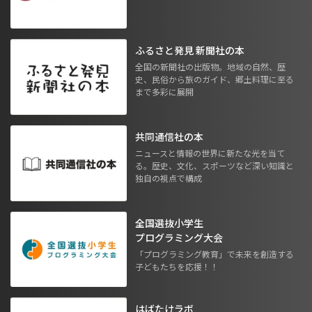
ふるさと発見 新聞社の本
全国の新聞社の出版物。地域の自然、歴
史、民俗から旅のガイド、郷土料理に至る
まで多彩に展開
共同通信社の本
ニュースと情報の世界に新たな光を当て
る。歴史、文化、スポーツなど深い知識と
独自の視点で構成
全国選抜小学生
プログラミング大会
「プログラミング教育」で未来を創造する
子どもたちを応援！！
はばたけラボ