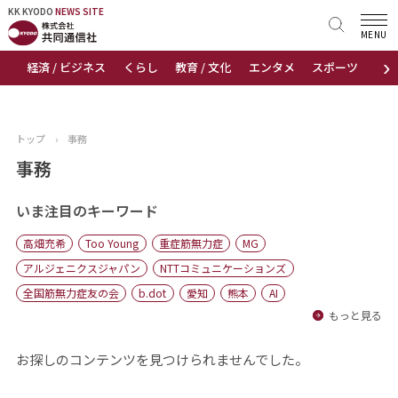
KK KYODO
KK KYODO
NEWS SITE
NEWS SITE
MENU
›
経済 / ビジネス
くらし
教育 / 文化
エンタメ
スポーツ
地
トップページ
お知らせ
トップ
›
事務
ニュース
事務
おすすめコンテンツ
いま注目のキーワード
高畑充希
Too Young
重症筋無力症
MG
出版物
アルジェニクスジャパン
NTTコミュニケーションズ
全国筋無力症友の会
b.dot
愛知
熊本
AI
会社概要
もっと見る
お探しのコンテンツを見つけられませんでした。