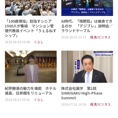
「100歳現役」目指すシニア
AI時代、「暗黙知」は継承でき
1500人が集結 マンション管
るのか 「デジブレ」説明会／
理代務員イベント「うぇるねす
ラウンドテーブル
シップ」
2026.08.03 15:15
経済/ビジネス
2026.08.04 10:48
くらし
紀伊勝浦の魅力を堪能 ホテル
株式会社識学 第1回
浦島、日昇館をリニューアル
SHIKIGAKU High-Phase
Summit
2026.08.03 09:41
くらし
2026.07.31 16:56
経済/ビジネス