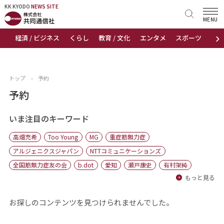
KK KYODO
KK KYODO
NEWS SITE
NEWS SITE
MENU
›
経済 / ビジネス
くらし
教育 / 文化
エンタメ
スポーツ
地
トップページ
お知らせ
トップ
›
予約
ニュース
予約
おすすめコンテンツ
いま注目のキーワード
高畑充希
Too Young
MG
重症筋無力症
出版物
アルジェニクスジャパン
NTTコミュニケーションズ
全国筋無力症友の会
b.dot
愛知
瀬戸康史
有村架純
会社概要
もっと見る
お探しのコンテンツを見つけられませんでした。