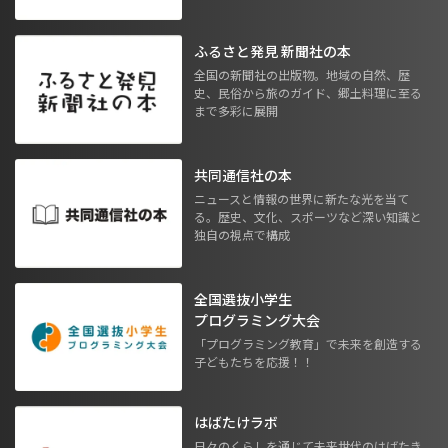
ふるさと発見 新聞社の本
全国の新聞社の出版物。地域の自然、歴
史、民俗から旅のガイド、郷土料理に至る
まで多彩に展開
共同通信社の本
ニュースと情報の世界に新たな光を当て
る。歴史、文化、スポーツなど深い知識と
独自の視点で構成
全国選抜小学生
プログラミング大会
「プログラミング教育」で未来を創造する
子どもたちを応援！！
はばたけラボ
日々のくらしを通じて未来世代のはばたき