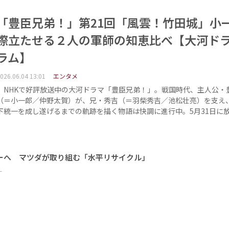
「豊臣兄弟！」第21回「風雲！竹田城」小
際立たせる２人の軍師の知恵比べ【大河ド
ラム】
026.06.04 13:01
エンタメ
NHKで好評放送中の大河ドラマ「豊臣兄弟！」。戦国時代、主人公・
（＝小一郎／仲野太賀）が、兄・秀吉（＝羽柴秀吉／池松壮亮）を支え
下統一を成し遂げるまでの軌跡を描く物語は快調に進行中。5月31日に
ーへ マツダが取り組む「水平リサイクル」
ー