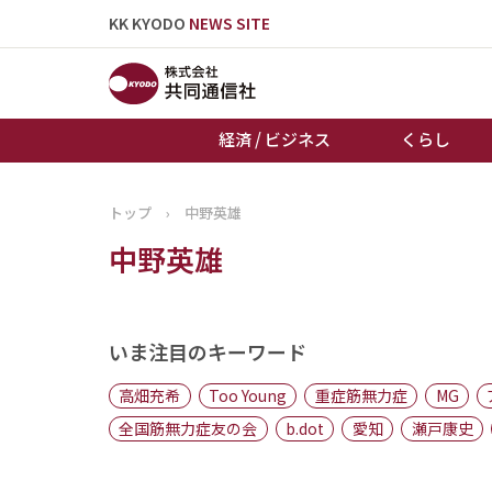
KK KYODO
NEWS SITE
経済 / ビジネス
くらし
トップ
›
中野英雄
トップページ
中野英雄
お知らせ
いま注目のキーワード
高畑充希
Too Young
重症筋無力症
MG
全国筋無力症友の会
b.dot
愛知
瀬戸康史