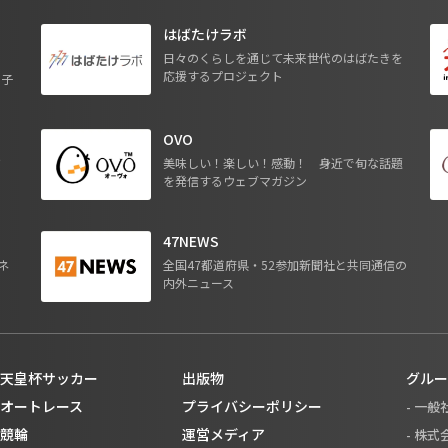
はばたけラボ
日々のくらしを通じて未来世代のはばたきを
応援するプロジェクト
る子
OVO
ジ
美味しい！楽しい！感動！ 身近で旬な話題
を発信するウェブマガジン
47NEWS
ネ
全国47都道府県・52参加新聞社と共同通信の
内外ニュース
天皇杯サッカー
出版物
グルー
オートレース
プライバシーポリシー
- 一
競輪
運営メディア
- 株