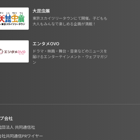
大昆虫展
東京スカイツリータウンにて開催。子どもも
大人もみんなで楽しめる企画が満載！
エンタメOVO
ドラマ・映画・舞台・音楽などのニュースを
届けるエンターテインメント・ウェブマガジ
ン
プ会社
般社団法人 共同通信社
式会社共同通信PRワイヤー