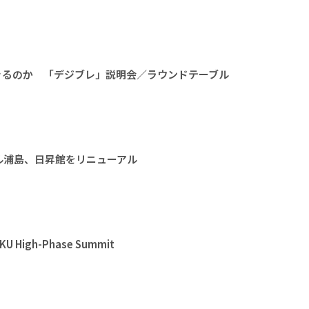
きるのか 「デジブレ」説明会／ラウンドテーブル
ル浦島、日昇館をリニューアル
High-Phase Summit