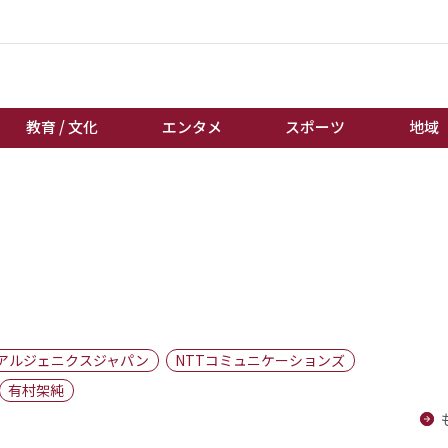
教育 / 文化
エンタメ
スポーツ
地域
経済 / ビジネス
誰もが輝いて働く社会へ
くらし
天皇杯サッカー
教育 / 文化
オートレース
エンタメ
競輪
スポーツ
ボートレース
地域
棋王戦
アルジェニクスジャパン
NTTコミュニケーションズ
キーパーソン
女流本因坊戦
有村架純