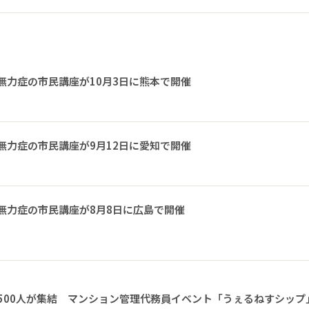
無力症の市民講座が10月3日に熊本で開催
無力症の市民講座が9月12日に愛知で開催
無力症の市民講座が8月8日に広島で開催
1500人が集結 マンション管理代務員イベント「うぇるねすシップ