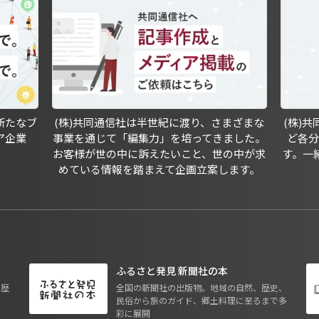
新たなブ
(株)共同通信社は半世紀に渡り、さまざまな
(株)
ア企業
事業を通じて「編集力」を培ってきました。
ど各
お客様が世の中に訴えたいこと、世の中が求
す。一
めている情報を踏まえて企画立案します。
ふるさと発見 新聞社の本
も歴
全国の新聞社の出版物。地域の自然、歴史、
民俗から旅のガイド、郷土料理に至るまで多
彩に展開