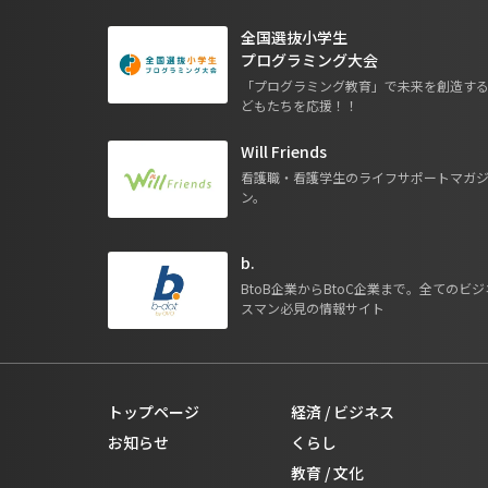
全国選抜小学生
プログラミング大会
「プログラミング教育」で未来を創造す
どもたちを応援！！
Will Friends
看護職・看護学生のライフサポートマガ
ン。
b.
BtoB企業からBtoC企業まで。全てのビジ
スマン必見の情報サイト
トップページ
経済 / ビジネス
お知らせ
くらし
教育 / 文化