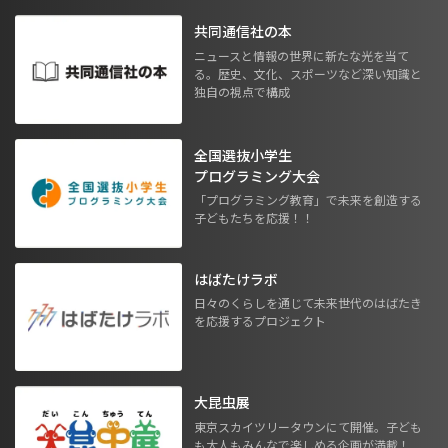
共同通信社の本
ニュースと情報の世界に新たな光を当て
る。歴史、文化、スポーツなど深い知識と
独自の視点で構成
全国選抜小学生
プログラミング大会
「プログラミング教育」で未来を創造する
子どもたちを応援！！
はばたけラボ
日々のくらしを通じて未来世代のはばたき
を応援するプロジェクト
大昆虫展
東京スカイツリータウンにて開催。子ども
も大人もみんなで楽しめる企画が満載！