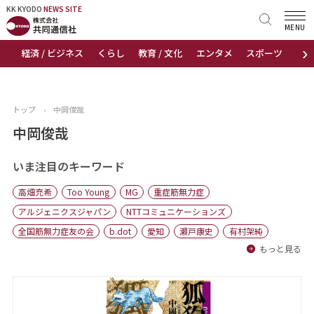
KK KYODO
KK KYODO
NEWS SITE
NEWS SITE
MENU
›
経済 / ビジネス
くらし
教育 / 文化
エンタメ
スポーツ
地
トップページ
お知らせ
トップ
›
中岡俊哉
ニュース
中岡俊哉
おすすめコンテンツ
いま注目のキーワード
高畑充希
Too Young
MG
重症筋無力症
出版物
アルジェニクスジャパン
NTTコミュニケーションズ
全国筋無力症友の会
b.dot
愛知
瀬戸康史
有村架純
会社概要
もっと見る