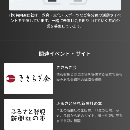
(株)共同通信社は、教育・文化・スポーツなど各分野の活動やイベ
ントを主催しています。一緒に未来社会を創り上げていく参加企
業を募集しています。
関連イベント・サイト
きさらぎ会
情報収集と交流の場を提供する日本で最も
歴史ある会員制の講演会組織
ふるさと発見 新聞社の本
全国の新聞社の出版物。地域の自然、歴
史、民俗から旅のガイド、郷土料理に至る
まで多彩に展開