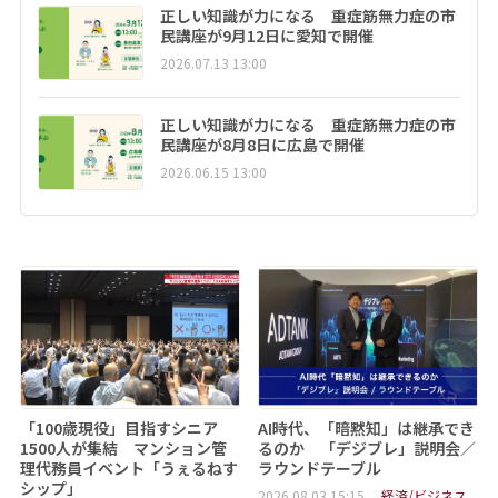
正しい知識が力になる 重症筋無力症の市
民講座が9月12日に愛知で開催
2026.07.13 13:00
正しい知識が力になる 重症筋無力症の市
民講座が8月8日に広島で開催
2026.06.15 13:00
「100歳現役」目指すシニア
AI時代、「暗黙知」は継承でき
1500人が集結 マンション管
るのか 「デジブレ」説明会／
理代務員イベント「うぇるねす
ラウンドテーブル
シップ」
2026.08.03 15:15
経済/ビジネス