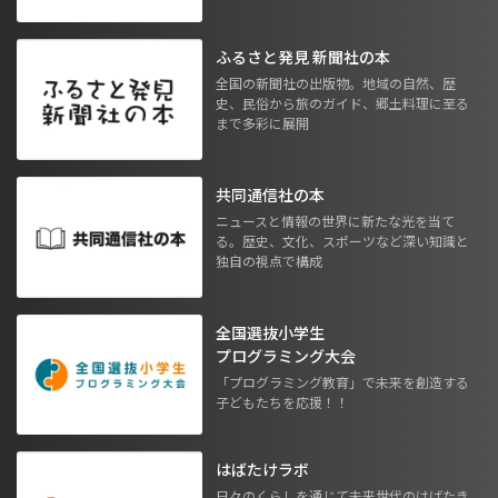
ふるさと発見 新聞社の本
全国の新聞社の出版物。地域の自然、歴
史、民俗から旅のガイド、郷土料理に至る
まで多彩に展開
共同通信社の本
ニュースと情報の世界に新たな光を当て
る。歴史、文化、スポーツなど深い知識と
独自の視点で構成
全国選抜小学生
プログラミング大会
「プログラミング教育」で未来を創造する
子どもたちを応援！！
はばたけラボ
日々のくらしを通じて未来世代のはばたき