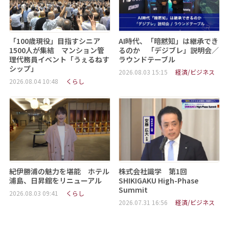
「100歳現役」目指すシニア
AI時代、「暗黙知」は継承でき
1500人が集結 マンション管
るのか 「デジブレ」説明会／
理代務員イベント「うぇるねす
ラウンドテーブル
シップ」
2026.08.03 15:15
経済/ビジネス
2026.08.04 10:48
くらし
紀伊勝浦の魅力を堪能 ホテル
株式会社識学 第1回
浦島、日昇館をリニューアル
SHIKIGAKU High-Phase
Summit
2026.08.03 09:41
くらし
2026.07.31 16:56
経済/ビジネス