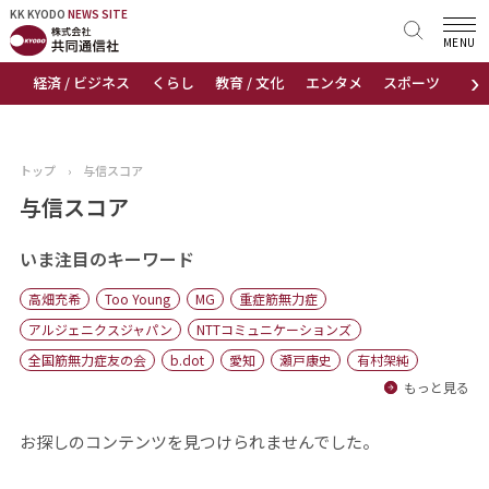
KK KYODO
KK KYODO
NEWS SITE
NEWS SITE
MENU
›
経済 / ビジネス
くらし
教育 / 文化
エンタメ
スポーツ
地
トップページ
お知らせ
トップ
›
与信スコア
ニュース
与信スコア
おすすめコンテンツ
いま注目のキーワード
高畑充希
Too Young
MG
重症筋無力症
出版物
アルジェニクスジャパン
NTTコミュニケーションズ
全国筋無力症友の会
b.dot
愛知
瀬戸康史
有村架純
会社概要
もっと見る
お探しのコンテンツを見つけられませんでした。