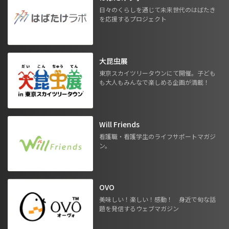
日々のくらしを通じて未来世代のはばたき
を応援するプロジェクト
大昆虫展
東京スカイツリータウンにて開催。子ども
も大人もみんなで楽しめる企画が満載！
Will Friends
看護職・看護学生のライフサポートマガジ
ン。
OVO
美味しい！楽しい！感動！ 身近で旬な話
題を発信するウェブマガジン