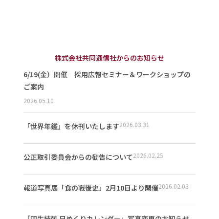
株式会社共同通信社からのお知らせ
6/19(金）開催 採用広報セミナー＆ワークショップの
ご案内
2026.05.10
2026.03.31
「世界年鑑」を休刊いたします
2026.02.25
公正取引委員会からの勧告について
2026.02.03
報道写真展「食の戦後史」2月10日より開催
「羽生結弦 日めくりカレンダー」写真変更のお知らせ