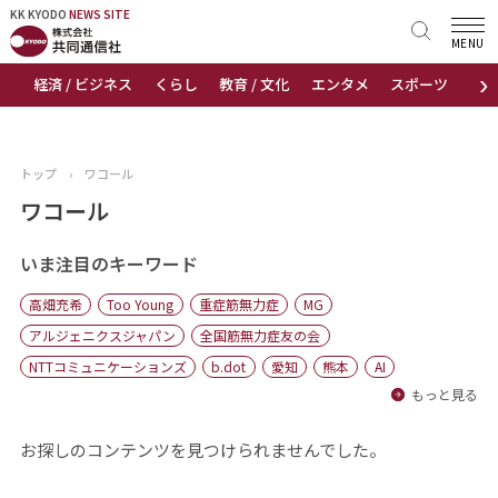
KK KYODO
KK KYODO
NEWS SITE
NEWS SITE
MENU
›
経済 / ビジネス
くらし
教育 / 文化
エンタメ
スポーツ
地
トップページ
お知らせ
トップ
›
ワコール
ニュース
ワコール
おすすめコンテンツ
いま注目のキーワード
高畑充希
Too Young
重症筋無力症
MG
出版物
アルジェニクスジャパン
全国筋無力症友の会
NTTコミュニケーションズ
b.dot
愛知
熊本
AI
会社概要
もっと見る
お探しのコンテンツを見つけられませんでした。