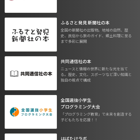
ふるさと発見 新聞社の本
全国の新聞社の出版物。地域の自然、歴
史、民俗から旅のガイド、郷土料理に至る
まで多彩に展開
共同通信社の本
ニュースと情報の世界に新たな光を当て
る。歴史、文化、スポーツなど深い知識と
独自の視点で構成
全国選抜小学生
プログラミング大会
「プログラミング教育」で未来を創造する
子どもたちを応援！！
はばたけラボ