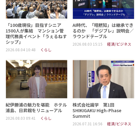
「100歳現役」目指すシニア
AI時代、「暗黙知」は継承でき
1500人が集結 マンション管
るのか 「デジブレ」説明会／
理代務員イベント「うぇるねす
ラウンドテーブル
シップ」
2026.08.03 15:15
経済/ビジネス
2026.08.04 10:48
くらし
紀伊勝浦の魅力を堪能 ホテル
株式会社識学 第1回
浦島、日昇館をリニューアル
SHIKIGAKU High-Phase
Summit
2026.08.03 09:41
くらし
2026.07.31 16:56
経済/ビジネス