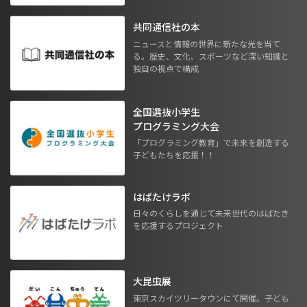
共同通信社の本
ニュースと情報の世界に新たな光を当て
る。歴史、文化、スポーツなど深い知識と
独自の視点で構成
全国選抜小学生
プログラミング大会
「プログラミング教育」で未来を創造する
子どもたちを応援！！
はばたけラボ
日々のくらしを通じて未来世代のはばたき
を応援するプロジェクト
大昆虫展
東京スカイツリータウンにて開催。子ども