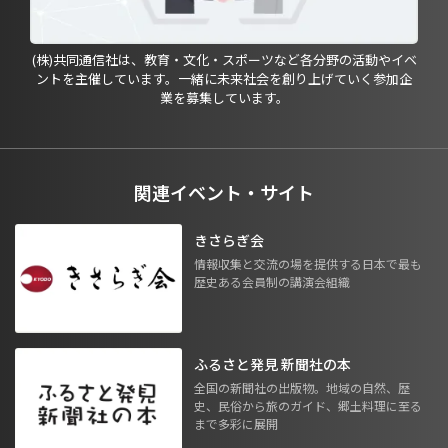
(株)共同通信社は、教育・文化・スポーツなど各分野の活動やイベ
ントを主催しています。一緒に未来社会を創り上げていく参加企
業を募集しています。
関連イベント・サイト
きさらぎ会
情報収集と交流の場を提供する日本で最も
歴史ある会員制の講演会組織
ふるさと発見 新聞社の本
全国の新聞社の出版物。地域の自然、歴
史、民俗から旅のガイド、郷土料理に至る
まで多彩に展開