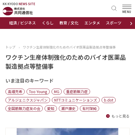
KK KYODO
KK KYODO
NEWS SITE
NEWS SITE
MENU
›
経済 / ビジネス
くらし
教育 / 文化
エンタメ
スポーツ
地
トップページ
お知らせ
トップ
›
ワクチン生産体制強化のためのバイオ医薬品製造拠点等整備事
ニュース
ワクチン生産体制強化のためのバイオ医薬品
製造拠点等整備事
おすすめコンテンツ
いま注目のキーワード
出版物
高畑充希
Too Young
MG
重症筋無力症
会社概要
アルジェニクスジャパン
NTTコミュニケーションズ
b.dot
全国筋無力症友の会
愛知
瀬戸康史
有村架純
もっと見る