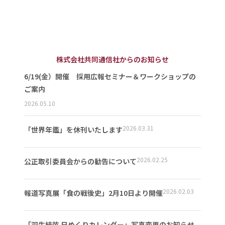
株式会社共同通信社からのお知らせ
6/19(金）開催 採用広報セミナー＆ワークショップの
ご案内
2026.05.10
2026.03.31
「世界年鑑」を休刊いたします
2026.02.25
公正取引委員会からの勧告について
2026.02.03
報道写真展「食の戦後史」2月10日より開催
「羽生結弦 日めくりカレンダー」写真変更のお知らせ