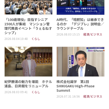
「100歳現役」目指すシニア
AI時代、「暗黙知」は継承でき
1500人が集結 マンション管
るのか 「デジブレ」説明会／
理代務員イベント「うぇるねす
ラウンドテーブル
シップ」
2026.08.03 15:15
経済/ビジネス
2026.08.04 10:48
くらし
紀伊勝浦の魅力を堪能 ホテル
株式会社識学 第1回
浦島、日昇館をリニューアル
SHIKIGAKU High-Phase
Summit
2026.08.03 09:41
くらし
2026.07.31 16:56
経済/ビジネス