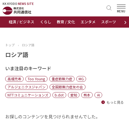
KK KYODO
KK KYODO
NEWS SITE
NEWS SITE
MENU
›
経済 / ビジネス
くらし
教育 / 文化
エンタメ
スポーツ
地
トップページ
お知らせ
トップ
›
ロシア語
ニュース
ロシア語
おすすめコンテンツ
いま注目のキーワード
高畑充希
Too Young
重症筋無力症
MG
出版物
アルジェニクスジャパン
全国筋無力症友の会
NTTコミュニケーションズ
b.dot
愛知
熊本
AI
会社概要
もっと見る
お探しのコンテンツを見つけられませんでした。