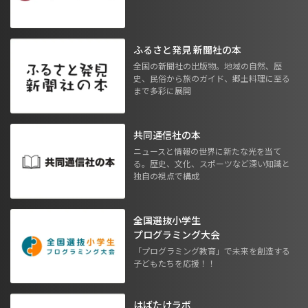
ふるさと発見 新聞社の本
全国の新聞社の出版物。地域の自然、歴
史、民俗から旅のガイド、郷土料理に至る
まで多彩に展開
共同通信社の本
ニュースと情報の世界に新たな光を当て
る。歴史、文化、スポーツなど深い知識と
独自の視点で構成
全国選抜小学生
プログラミング大会
「プログラミング教育」で未来を創造する
子どもたちを応援！！
はばたけラボ