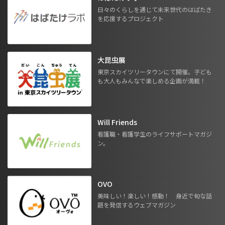
日々のくらしを通じて未来世代のはばたき
を応援するプロジェクト
大昆虫展
東京スカイツリータウンにて開催。子ども
も大人もみんなで楽しめる企画が満載！
Will Friends
看護職・看護学生のライフサポートマガジ
ン。
OVO
美味しい！楽しい！感動！ 身近で旬な話
題を発信するウェブマガジン