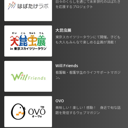
日々のくらしを通じて未来世代のはばたき
を応援するプロジェクト
大昆虫展
東京スカイツリータウンにて開催。子ども
も大人もみんなで楽しめる企画が満載！
Will Friends
看護職・看護学生のライフサポートマガジ
ン。
OVO
美味しい！楽しい！感動！ 身近で旬な話
題を発信するウェブマガジン