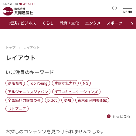
KK KYODO
KK KYODO
NEWS SITE
NEWS SITE
MENU
›
経済 / ビジネス
くらし
教育 / 文化
エンタメ
スポーツ
地
トップページ
お知らせ
トップ
›
レイアウト
ニュース
レイアウト
おすすめコンテンツ
いま注目のキーワード
高畑充希
Too Young
重症筋無力症
MG
出版物
アルジェニクスジャパン
NTTコミュニケーションズ
全国筋無力症友の会
b.dot
愛知
東京都庭園美術館
会社概要
リトアニア
もっと見る
お探しのコンテンツを見つけられませんでした。