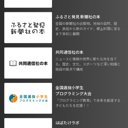
ふるさと発見 新聞社の本
全国の新聞社の出版物。地域の自然、歴
史、民俗から旅のガイド、郷土料理に至る
まで多彩に展開
共同通信社の本
ニュースと情報の世界に新たな光を当て
る。歴史、文化、スポーツなど深い知識と
独自の視点で構成
全国選抜小学生
プログラミング大会
「プログラミング教育」で未来を創造する
子どもたちを応援！！
はばたけラボ