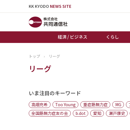
KK KYODO
NEWS SITE
経済 / ビジネス
くらし
トップ
›
リーグ
トップページ
リーグ
お知らせ
いま注目のキーワード
高畑充希
Too Young
重症筋無力症
MG
全国筋無力症友の会
b.dot
愛知
瀬戸康史