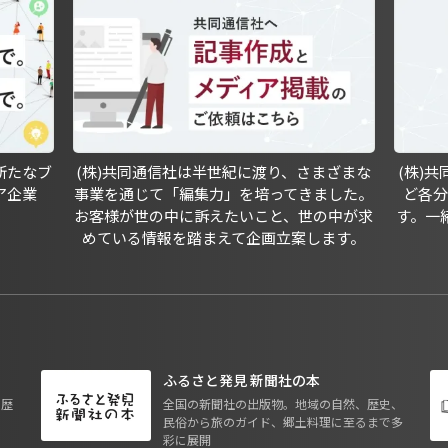
新たなブ
(株)共同通信社は半世紀に渡り、さまざまな
(株)
ア企業
事業を通じて「編集力」を培ってきました。
ど各
お客様が世の中に訴えたいこと、世の中が求
す。一
めている情報を踏まえて企画立案します。
ふるさと発見 新聞社の本
も歴
全国の新聞社の出版物。地域の自然、歴史、
民俗から旅のガイド、郷土料理に至るまで多
彩に展開