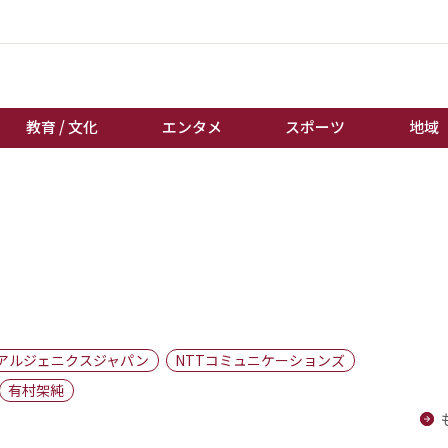
教育 / 文化
エンタメ
スポーツ
地域
経済 / ビジネス
誰もが輝いて働く社会へ
くらし
天皇杯サッカー
教育 / 文化
オートレース
エンタメ
競輪
スポーツ
ボートレース
地域
棋王戦
アルジェニクスジャパン
NTTコミュニケーションズ
キーパーソン
女流本因坊戦
有村架純