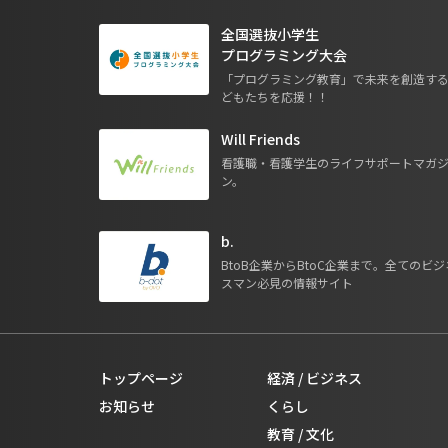
全国選抜小学生
プログラミング大会
「プログラミング教育」で未来を創造す
どもたちを応援！！
Will Friends
看護職・看護学生のライフサポートマガ
ン。
b.
BtoB企業からBtoC企業まで。全てのビジ
スマン必見の情報サイト
トップページ
経済 / ビジネス
お知らせ
くらし
教育 / 文化