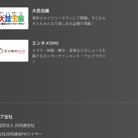
大昆虫展
東京スカイツリータウンにて開催。子どもも
大人もみんなで楽しめる企画が満載！
エンタメOVO
ドラマ・映画・舞台・音楽などのニュースを
届けるエンターテインメント・ウェブマガジ
ン
プ会社
般社団法人 共同通信社
式会社共同通信PRワイヤー