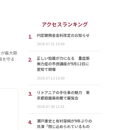
アクセスランキング
1.
円定期預金金利改定のお知らせ
2026.07.31 15:00
ーが最大限
2.
正しい知識が力になる 重症筋
員を守る
無力症の市民講座が9月12日に
愛知で開催
2026.07.13 13:00
3.
リトアニアの手仕事の魅力 東
京都庭園美術館で展覧会
2026.07.30 11:01
4.
瀬戸康史と有村架純が9年ぶりの
共演「閉じ込められているもの