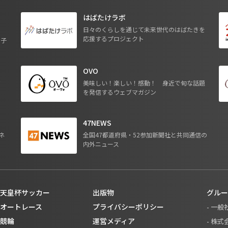
はばたけラボ
日々のくらしを通じて未来世代のはばたきを
応援するプロジェクト
る子
OVO
ジ
美味しい！楽しい！感動！ 身近で旬な話題
を発信するウェブマガジン
47NEWS
ネ
全国47都道府県・52参加新聞社と共同通信の
内外ニュース
天皇杯サッカー
出版物
グルー
オートレース
プライバシーポリシー
- 一
競輪
運営メディア
- 株