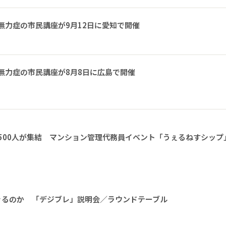
無力症の市民講座が9月12日に愛知で開催
無力症の市民講座が8月8日に広島で開催
1500人が集結 マンション管理代務員イベント「うぇるねすシップ
きるのか 「デジブレ」説明会／ラウンドテーブル