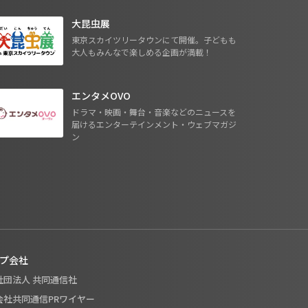
大昆虫展
東京スカイツリータウンにて開催。子どもも
大人もみんなで楽しめる企画が満載！
エンタメOVO
ドラマ・映画・舞台・音楽などのニュースを
届けるエンターテインメント・ウェブマガジ
ン
プ会社
般社団法人 共同通信社
式会社共同通信PRワイヤー