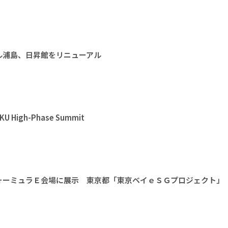
ル浦島、日昇館をリニューアル
High-Phase Summit
ォーミュラＥ会場に展示 東京都「東京ベイｅＳＧプロジェクト」