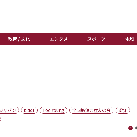
教育 / 文化
エンタメ
スポーツ
地域
経済 / ビジネス
誰もが輝いて働く社会へ
くらし
天皇杯サッカー
教育 / 文化
オートレース
エンタメ
競輪
スポーツ
ボートレース
地域
棋王戦
ジャパン
b.dot
Too Young
全国筋無力症友の会
愛知
キーパーソン
女流本因坊戦