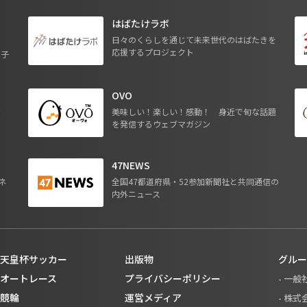
はばたけラボ
日々のくらしを通じて未来世代のはばたきを
応援するプロジェクト
る子
OVO
ジ
美味しい！楽しい！感動！ 身近で旬な話題
を発信するウェブマガジン
47NEWS
ネ
全国47都道府県・52参加新聞社と共同通信の
内外ニュース
天皇杯サッカー
出版物
グルー
オートレース
プライバシーポリシー
- 一
競輪
運営メディア
- 株