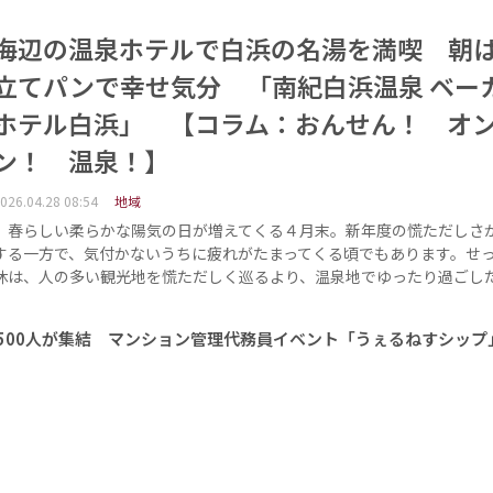
海辺の温泉ホテルで白浜の名湯を満喫 朝
立てパンで幸せ気分 「南紀白浜温泉 ベー
ホテル白浜」 【コラム：おんせん！ オ
ン！ 温泉！】
026.04.28 08:54
地域
春らしい柔らかな陽気の日が増えてくる４月末。新年度の慌ただしさ
する一方で、気付かないうちに疲れがたまってくる頃でもあります。せ
休は、人の多い観光地を慌ただしく巡るより、温泉地でゆったり過ごし
1500人が集結 マンション管理代務員イベント「うぇるねすシップ