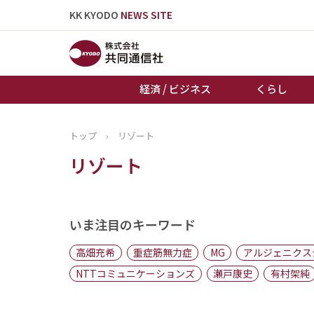
KK KYODO
NEWS SITE
経済 / ビジネス
くらし
トップ
›
リゾート
トップページ
リゾート
お知らせ
いま注目のキーワード
高畑充希
重症筋無力症
MG
アルジェニクス
NTTコミュニケーションズ
瀬戸康史
有村架純