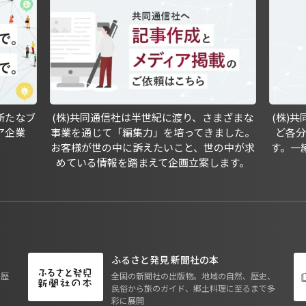
新たなブ
(株)共同通信社は半世紀に渡り、さまざまな
(株)
ア企業
事業を通じて「編集力」を培ってきました。
ど各
お客様が世の中に訴えたいこと、世の中が求
す。一
めている情報を踏まえて企画立案します。
ふるさと発見 新聞社の本
も歴
全国の新聞社の出版物。地域の自然、歴史、
民俗から旅のガイド、郷土料理に至るまで多
彩に展開