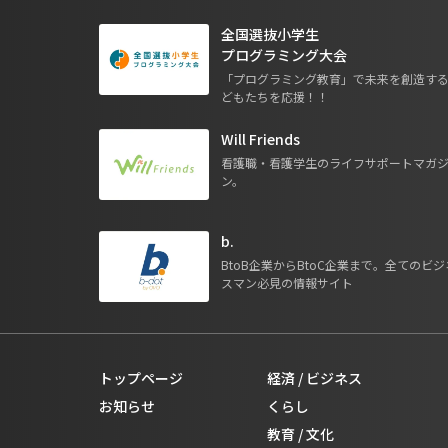
全国選抜小学生
プログラミング大会
「プログラミング教育」で未来を創造す
どもたちを応援！！
Will Friends
看護職・看護学生のライフサポートマガ
ン。
b.
BtoB企業からBtoC企業まで。全てのビジ
スマン必見の情報サイト
トップページ
経済 / ビジネス
お知らせ
くらし
教育 / 文化