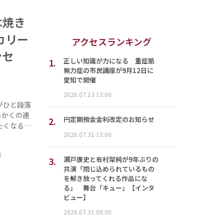
は焼き
カリー
アクセスランキング
ンセ
1.
正しい知識が力になる 重症筋
無力症の市民講座が9月12日に
愛知で開催
2026.07.13 13:00
がひと段落
っかくの連
2.
円定期預金金利改定のお知らせ
たくなる…
2026.07.31 15:00
」
3.
瀬戸康史と有村架純が9年ぶりの
共演「閉じ込められているもの
を解き放ってくれる作品にな
る」 舞台「キュー」【インタ
ビュー】
2026.07.31 08:00