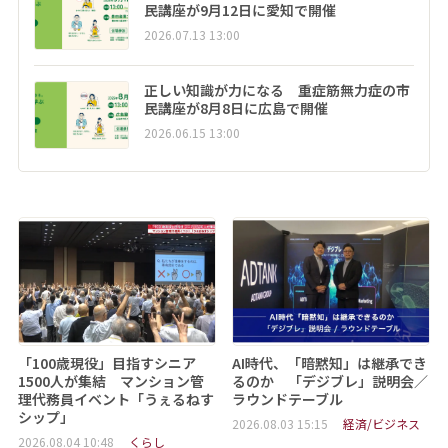
民講座が9月12日に愛知で開催
2026.07.13 13:00
正しい知識が力になる 重症筋無力症の市
民講座が8月8日に広島で開催
2026.06.15 13:00
「100歳現役」目指すシニア
AI時代、「暗黙知」は継承でき
1500人が集結 マンション管
るのか 「デジブレ」説明会／
理代務員イベント「うぇるねす
ラウンドテーブル
シップ」
2026.08.03 15:15
経済/ビジネス
2026.08.04 10:48
くらし