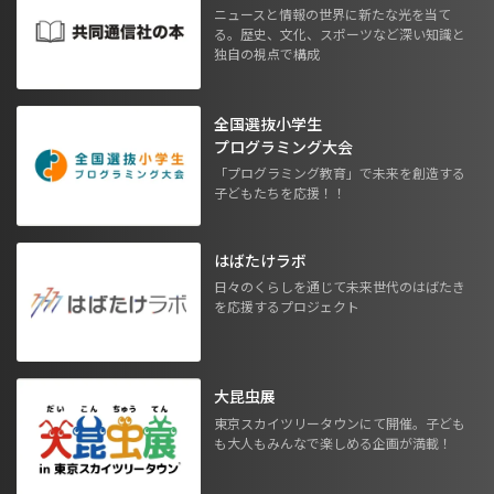
ニュースと情報の世界に新たな光を当て
る。歴史、文化、スポーツなど深い知識と
独自の視点で構成
全国選抜小学生
プログラミング大会
「プログラミング教育」で未来を創造する
子どもたちを応援！！
はばたけラボ
日々のくらしを通じて未来世代のはばたき
を応援するプロジェクト
大昆虫展
東京スカイツリータウンにて開催。子ども
も大人もみんなで楽しめる企画が満載！