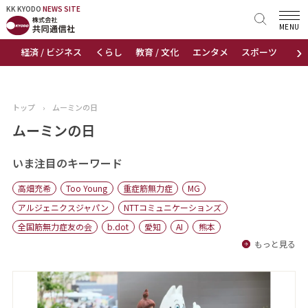
KK KYODO
KK KYODO
NEWS SITE
NEWS SITE
MENU
›
経済 / ビジネス
くらし
教育 / 文化
エンタメ
スポーツ
地
トップページ
お知らせ
トップ
›
ムーミンの日
ニュース
ムーミンの日
おすすめコンテンツ
いま注目のキーワード
高畑充希
Too Young
重症筋無力症
MG
出版物
アルジェニクスジャパン
NTTコミュニケーションズ
全国筋無力症友の会
b.dot
愛知
AI
熊本
会社概要
もっと見る