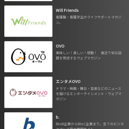
Will Friends
看護職・看護学生のライフサポートマガジ
ン。
OVO
美味しい！楽しい！感動！ 身近で旬な話
題を発信するウェブマガジン
エンタメOVO
ドラマ・映画・舞台・音楽などのニュース
を届けるエンターテインメント・ウェブマ
ガジン
b.
BtoB企業からBtoC企業まで。全てのビジネ
スマン必見の情報サイト