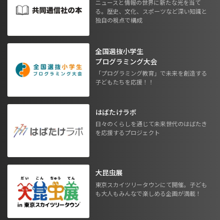
ニュースと情報の世界に新たな光を当て
る。歴史、文化、スポーツなど深い知識と
独自の視点で構成
全国選抜小学生
プログラミング大会
「プログラミング教育」で未来を創造する
子どもたちを応援！！
はばたけラボ
日々のくらしを通じて未来世代のはばたき
を応援するプロジェクト
大昆虫展
東京スカイツリータウンにて開催。子ども
も大人もみんなで楽しめる企画が満載！