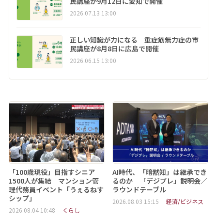
民講座が9月12日に愛知で開催
2026.07.13 13:00
正しい知識が力になる 重症筋無力症の市
民講座が8月8日に広島で開催
2026.06.15 13:00
「100歳現役」目指すシニア
AI時代、「暗黙知」は継承でき
1500人が集結 マンション管
るのか 「デジブレ」説明会／
理代務員イベント「うぇるねす
ラウンドテーブル
シップ」
2026.08.03 15:15
経済/ビジネス
2026.08.04 10:48
くらし