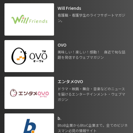
Will Friends
看護職・看護学生のライフサポートマガジ
ン。
OVO
美味しい！楽しい！感動！ 身近で旬な話
題を発信するウェブマガジン
エンタメOVO
ドラマ・映画・舞台・音楽などのニュース
を届けるエンターテインメント・ウェブマ
ガジン
b.
BtoB企業からBtoC企業まで。全てのビジネ
スマン必見の情報サイト