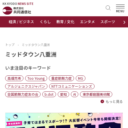
KK KYODO
KK KYODO
NEWS SITE
NEWS SITE
MENU
›
経済 / ビジネス
くらし
教育 / 文化
エンタメ
スポーツ
地
トップページ
お知らせ
トップ
›
ミッドタウン八重洲
ニュース
ミッドタウン八重洲
おすすめコンテンツ
いま注目のキーワード
高畑充希
Too Young
重症筋無力症
MG
出版物
アルジェニクスジャパン
NTTコミュニケーションズ
全国筋無力症友の会
b.dot
愛知
AI
東京都庭園美術館
会社概要
もっと見る