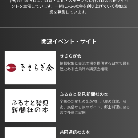
(株)共同通信社は、教育・文化・スポーツなど各分野の活動やイベ
ントを主催しています。一緒に未来社会を創り上げていく参加企
業を募集しています。
関連イベント・サイト
きさらぎ会
情報収集と交流の場を提供する日本で最も
歴史ある会員制の講演会組織
ふるさと発見 新聞社の本
全国の新聞社の出版物。地域の自然、歴
史、民俗から旅のガイド、郷土料理に至る
まで多彩に展開
共同通信社の本