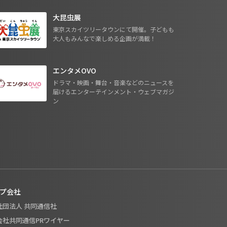
大昆虫展
東京スカイツリータウンにて開催。子どもも
大人もみんなで楽しめる企画が満載！
エンタメOVO
ドラマ・映画・舞台・音楽などのニュースを
届けるエンターテインメント・ウェブマガジ
ン
プ会社
般社団法人 共同通信社
式会社共同通信PRワイヤー