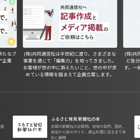
新たなブ
(株)共同通信社は半世紀に渡り、さまざまな
(株)
ア企業
事業を通じて「編集力」を培ってきました。
ど各
お客様が世の中に訴えたいこと、世の中が求
す。一
めている情報を踏まえて企画立案します。
ふるさと発見 新聞社の本
も歴
全国の新聞社の出版物。地域の自然、歴史、
民俗から旅のガイド、郷土料理に至るまで多
彩に展開