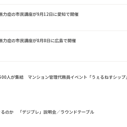
無力症の市民講座が9月12日に愛知で開催
無力症の市民講座が8月8日に広島で開催
1500人が集結 マンション管理代務員イベント「うぇるねすシップ
きるのか 「デジブレ」説明会／ラウンドテーブル