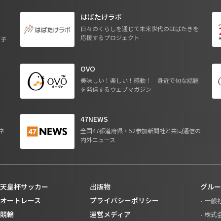
はばたけラボ
日々のくらしを通じて未来世代のはばたきを
応援するプロジェクト
る子
OVO
ジ
美味しい！楽しい！感動！ 身近で旬な話題
を発信するウェブマガジン
47NEWS
ネ
全国47都道府県・52参加新聞社と共同通信の
内外ニュース
天皇杯サッカー
出版物
グルー
オートレース
プライバシーポリシー
- 一
競輪
運営メディア
- 株