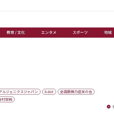
教育 / 文化
エンタメ
スポーツ
地域
経済 / ビジネス
誰もが輝いて働く社会へ
くらし
天皇杯サッカー
教育 / 文化
オートレース
エンタメ
競輪
スポーツ
ボートレース
地域
棋王戦
アルジェニクスジャパン
b.dot
全国筋無力症友の会
キーパーソン
女流本因坊戦
有村架純