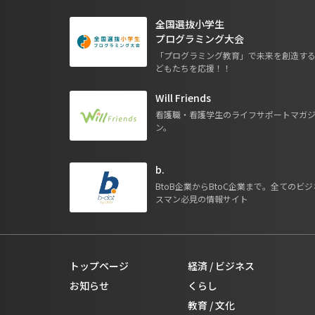
全国選抜小学生
プログラミング大会
「プログラミング教育」で未来を創造す
どもたちを応援！！
Will Friends
看護職・看護学生のライフサポートマガ
ン。
b.
BtoB企業からBtoC企業まで。全てのビジ
スマン必見の情報サイト
トップページ
経済 / ビジネス
お知らせ
くらし
教育 / 文化