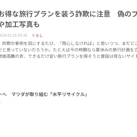
お得な旅行プランを装う詐欺に注意 偽の
や加工写真も
026.05.25 09:30
くらし
詐欺の事例を目にするたび、「用心しなければ」と思いつつ、まだど
だと思っていないだろうか。たとえば今の時期なら夏休みの旅行計画を
物価高騰の折、できるだけ安い旅行プランを探そうと普段は見ないサイ
ーへ マツダが取り組む「水平リサイクル」
ー