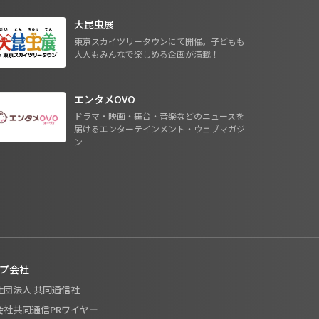
大昆虫展
東京スカイツリータウンにて開催。子どもも
大人もみんなで楽しめる企画が満載！
エンタメOVO
ドラマ・映画・舞台・音楽などのニュースを
届けるエンターテインメント・ウェブマガジ
ン
プ会社
般社団法人 共同通信社
式会社共同通信PRワイヤー