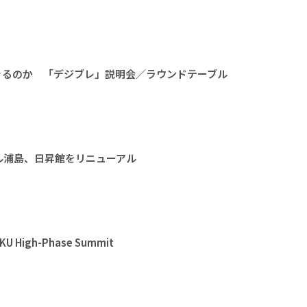
きるのか 「デジブレ」説明会／ラウンドテーブル
ル浦島、日昇館をリニューアル
High-Phase Summit