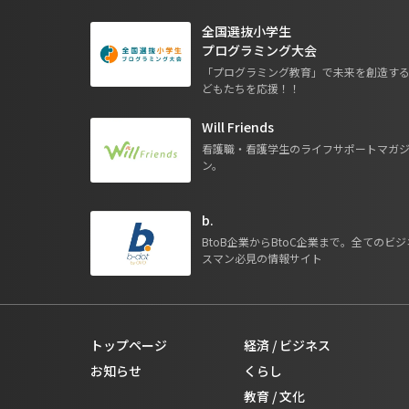
全国選抜小学生
プログラミング大会
「プログラミング教育」で未来を創造す
どもたちを応援！！
Will Friends
看護職・看護学生のライフサポートマガ
ン。
b.
BtoB企業からBtoC企業まで。全てのビジ
スマン必見の情報サイト
トップページ
経済 / ビジネス
お知らせ
くらし
教育 / 文化