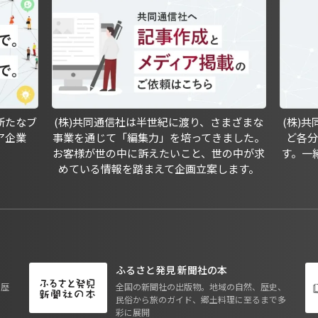
新たなブ
(株)共同通信社は半世紀に渡り、さまざまな
(株)
ア企業
事業を通じて「編集力」を培ってきました。
ど各
お客様が世の中に訴えたいこと、世の中が求
す。一
めている情報を踏まえて企画立案します。
ふるさと発見 新聞社の本
も歴
全国の新聞社の出版物。地域の自然、歴史、
民俗から旅のガイド、郷土料理に至るまで多
彩に展開