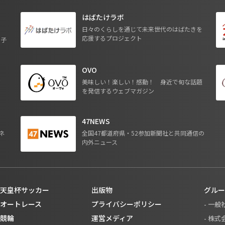
はばたけラボ
日々のくらしを通じて未来世代のはばたきを
応援するプロジェクト
る子
OVO
ジ
美味しい！楽しい！感動！ 身近で旬な話題
を発信するウェブマガジン
47NEWS
ネ
全国47都道府県・52参加新聞社と共同通信の
内外ニュース
天皇杯サッカー
出版物
グルー
オートレース
プライバシーポリシー
- 一
競輪
運営メディア
- 株