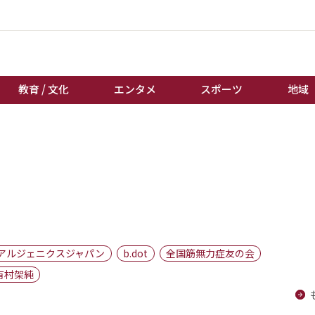
教育 / 文化
エンタメ
スポーツ
地域
経済 / ビジネス
誰もが輝いて働く社会へ
くらし
天皇杯サッカー
教育 / 文化
オートレース
エンタメ
競輪
スポーツ
ボートレース
地域
棋王戦
アルジェニクスジャパン
b.dot
全国筋無力症友の会
キーパーソン
女流本因坊戦
有村架純