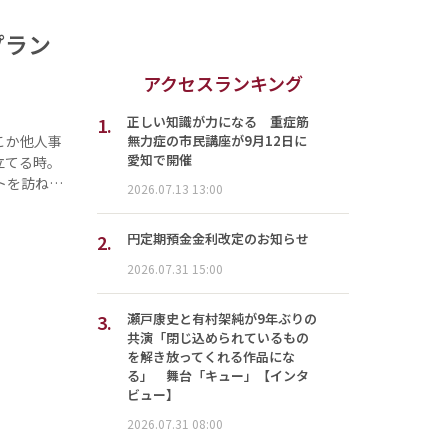
プラン
アクセスランキング
1.
正しい知識が力になる 重症筋
無力症の市民講座が9月12日に
こか他人事
愛知で開催
立てる時。
トを訪ね…
2026.07.13 13:00
2.
円定期預金金利改定のお知らせ
2026.07.31 15:00
3.
瀬戸康史と有村架純が9年ぶりの
共演「閉じ込められているもの
を解き放ってくれる作品にな
る」 舞台「キュー」【インタ
ビュー】
2026.07.31 08:00