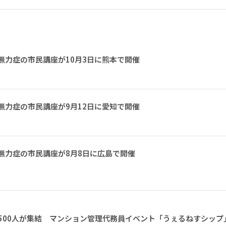
無力症の市民講座が10月3日に熊本で開催
無力症の市民講座が9月12日に愛知で開催
無力症の市民講座が8月8日に広島で開催
1500人が集結 マンション管理代務員イベント「うぇるねすシップ