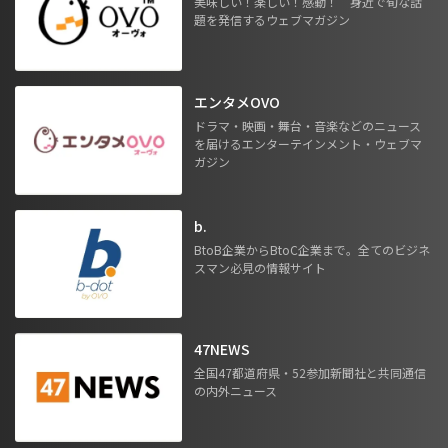
美味しい！楽しい！感動！ 身近で旬な話
題を発信するウェブマガジン
エンタメOVO
ドラマ・映画・舞台・音楽などのニュース
を届けるエンターテインメント・ウェブマ
ガジン
b.
BtoB企業からBtoC企業まで。全てのビジネ
スマン必見の情報サイト
47NEWS
全国47都道府県・52参加新聞社と共同通信
の内外ニュース