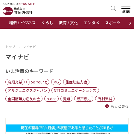
KK KYODO
KK KYODO
NEWS SITE
NEWS SITE
MENU
›
経済 / ビジネス
くらし
教育 / 文化
エンタメ
スポーツ
地
トップページ
お知らせ
トップ
›
マイナビ
ニュース
マイナビ
おすすめコンテンツ
いま注目のキーワード
高畑充希
Too Young
MG
重症筋無力症
出版物
アルジェニクスジャパン
NTTコミュニケーションズ
全国筋無力症友の会
b.dot
愛知
瀬戸康史
有村架純
会社概要
もっと見る