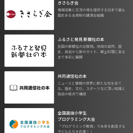
きさらぎ会
情報収集と交流の場を提供する日本で最も
歴史ある会員制の講演会組織
ふるさと発見 新聞社の本
全国の新聞社の出版物。地域の自然、歴
史、民俗から旅のガイド、郷土料理に至る
まで多彩に展開
共同通信社の本
ニュースと情報の世界に新たな光を当て
る。歴史、文化、スポーツなど深い知識と
独自の視点で構成
全国選抜小学生
プログラミング大会
「プログラミング教育」で未来を創造する
子どもたちを応援！！