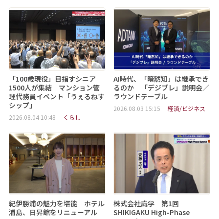
「100歳現役」目指すシニア
AI時代、「暗黙知」は継承でき
1500人が集結 マンション管
るのか 「デジブレ」説明会／
理代務員イベント「うぇるねす
ラウンドテーブル
シップ」
2026.08.03 15:15
経済/ビジネス
2026.08.04 10:48
くらし
紀伊勝浦の魅力を堪能 ホテル
株式会社識学 第1回
浦島、日昇館をリニューアル
SHIKIGAKU High-Phase