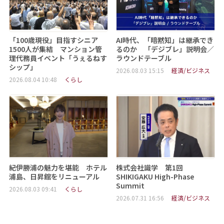
「100歳現役」目指すシニア
AI時代、「暗黙知」は継承でき
1500人が集結 マンション管
るのか 「デジブレ」説明会／
理代務員イベント「うぇるねす
ラウンドテーブル
シップ」
2026.08.03 15:15
経済/ビジネス
2026.08.04 10:48
くらし
紀伊勝浦の魅力を堪能 ホテル
株式会社識学 第1回
浦島、日昇館をリニューアル
SHIKIGAKU High-Phase
Summit
2026.08.03 09:41
くらし
2026.07.31 16:56
経済/ビジネス