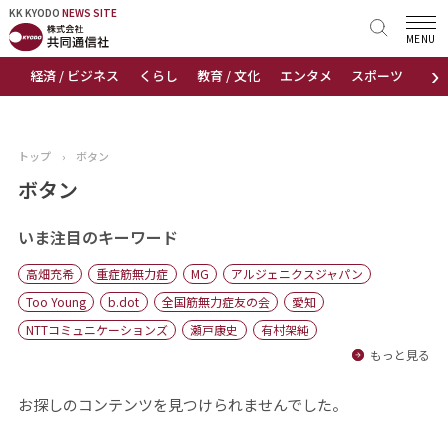
KK KYODO
KK KYODO
NEWS SITE
NEWS SITE
MENU
›
経済 / ビジネス
くらし
教育 / 文化
エンタメ
スポーツ
地
トップページ
お知らせ
トップ
›
ボタン
ニュース
ボタン
おすすめコンテンツ
いま注目のキーワード
高畑充希
重症筋無力症
MG
アルジェニクスジャパン
出版物
Too Young
b.dot
全国筋無力症友の会
愛知
NTTコミュニケーションズ
瀬戸康史
有村架純
会社概要
もっと見る
お探しのコンテンツを見つけられませんでした。