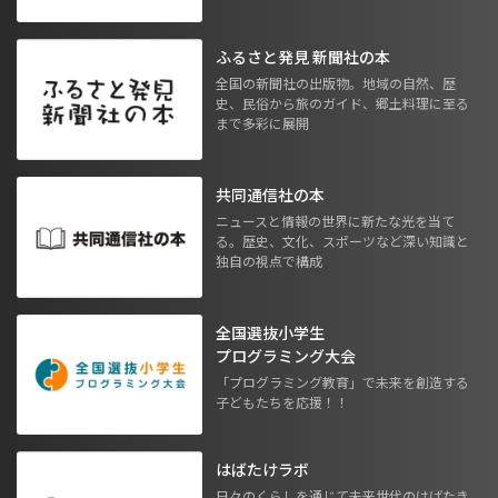
ふるさと発見 新聞社の本
全国の新聞社の出版物。地域の自然、歴
史、民俗から旅のガイド、郷土料理に至る
まで多彩に展開
共同通信社の本
ニュースと情報の世界に新たな光を当て
る。歴史、文化、スポーツなど深い知識と
独自の視点で構成
全国選抜小学生
プログラミング大会
「プログラミング教育」で未来を創造する
子どもたちを応援！！
はばたけラボ
日々のくらしを通じて未来世代のはばたき