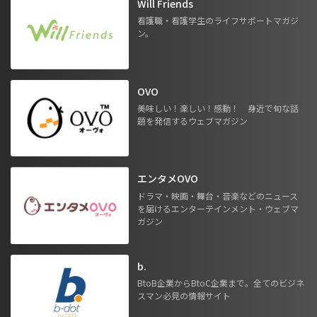
Will Friends
看護職・看護学生のライフサポートマガジ
ン。
OVO
美味しい！楽しい！感動！ 身近で旬な話
題を発信するウェブマガジン
エンタメOVO
ドラマ・映画・舞台・音楽などのニュース
を届けるエンターテインメント・ウェブマ
ガジン
b.
BtoB企業からBtoC企業まで。全てのビジネ
スマン必見の情報サイト