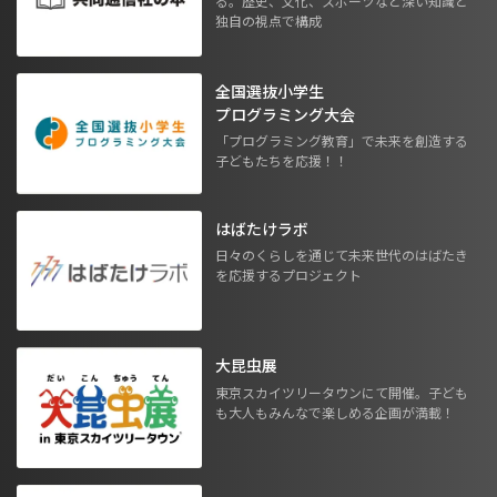
る。歴史、文化、スポーツなど深い知識と
独自の視点で構成
全国選抜小学生
プログラミング大会
「プログラミング教育」で未来を創造する
子どもたちを応援！！
はばたけラボ
日々のくらしを通じて未来世代のはばたき
を応援するプロジェクト
大昆虫展
東京スカイツリータウンにて開催。子ども
も大人もみんなで楽しめる企画が満載！