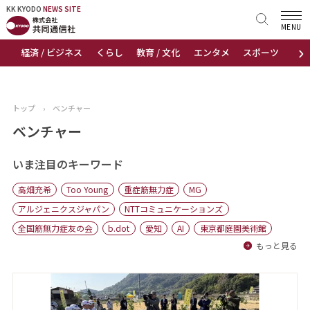
KK KYODO
KK KYODO
NEWS SITE
NEWS SITE
MENU
›
経済 / ビジネス
くらし
教育 / 文化
エンタメ
スポーツ
地
トップページ
お知らせ
トップ
›
ベンチャー
ニュース
ベンチャー
おすすめコンテンツ
いま注目のキーワード
高畑充希
Too Young
重症筋無力症
MG
出版物
アルジェニクスジャパン
NTTコミュニケーションズ
全国筋無力症友の会
b.dot
愛知
AI
東京都庭園美術館
会社概要
もっと見る