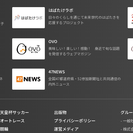
はばたけラボ
日々のくらしを通じて未来世代のはばたきを
応援するプロジェクト
る子
OVO
ジ
美味しい！楽しい！感動！ 身近で旬な話題
を発信するウェブマガジン
47NEWS
ネ
全国47都道府県・52参加新聞社と共同通信の
内外ニュース
天皇杯サッカー
出版物
グルー
オートレース
プライバシーポリシー
- 一
競輪
運営メディア
- 株