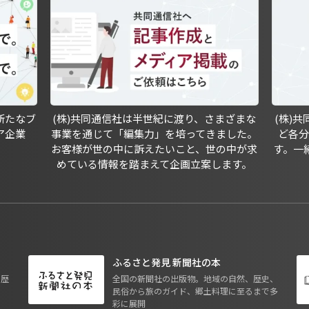
新たなブ
(株)共同通信社は半世紀に渡り、さまざまな
(株)
ア企業
事業を通じて「編集力」を培ってきました。
ど各
お客様が世の中に訴えたいこと、世の中が求
す。一
めている情報を踏まえて企画立案します。
ふるさと発見 新聞社の本
も歴
全国の新聞社の出版物。地域の自然、歴史、
民俗から旅のガイド、郷土料理に至るまで多
彩に展開