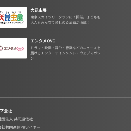
大昆虫展
東京スカイツリータウンにて開催。子どもも
大人もみんなで楽しめる企画が満載！
エンタメOVO
ドラマ・映画・舞台・音楽などのニュースを
届けるエンターテインメント・ウェブマガジ
ン
プ会社
般社団法人 共同通信社
式会社共同通信PRワイヤー