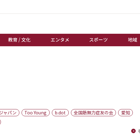
教育 / 文化
エンタメ
スポーツ
地域
経済 / ビジネス
誰もが輝いて働く社会へ
くらし
天皇杯サッカー
教育 / 文化
オートレース
エンタメ
競輪
スポーツ
ボートレース
地域
棋王戦
ジャパン
Too Young
b.dot
全国筋無力症友の会
愛知
キーパーソン
女流本因坊戦