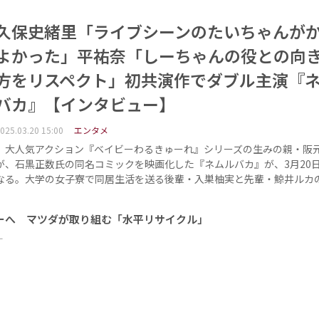
久保史緒里「ライブシーンのたいちゃんが
よかった」平祐奈「しーちゃんの役との向
方をリスペクト」初共演作でダブル主演『
バカ』【インタビュー】
025.03.20 15:00
エンタメ
大人気アクション『ベイビーわるきゅーれ』シリーズの生みの親・阪
が、石黒正数氏の同名コミックを映画化した『ネムルバカ』が、3月20
なる。大学の女子寮で同居生活を送る後輩・入巣柚実と先輩・鯨井ルカ
ーへ マツダが取り組む「水平リサイクル」
ー