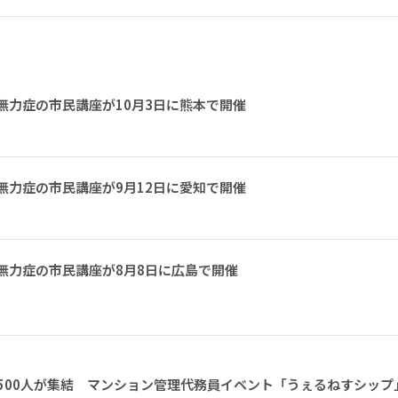
無力症の市民講座が10月3日に熊本で開催
無力症の市民講座が9月12日に愛知で開催
無力症の市民講座が8月8日に広島で開催
1500人が集結 マンション管理代務員イベント「うぇるねすシップ