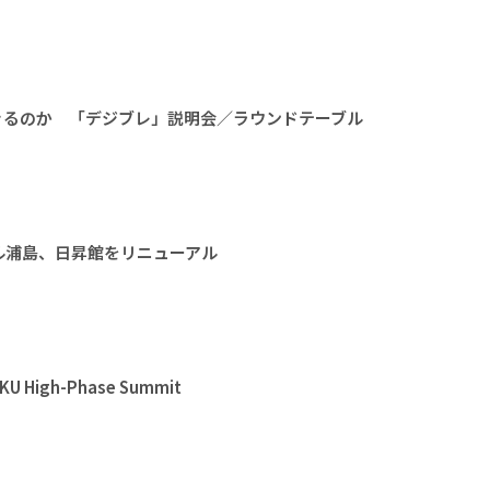
きるのか 「デジブレ」説明会／ラウンドテーブル
ル浦島、日昇館をリニューアル
High-Phase Summit