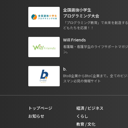
全国選抜小学生
プログラミング大会
「プログラミング教育」で未来を創造す
どもたちを応援！！
Will Friends
看護職・看護学生のライフサポートマガ
ン。
b.
BtoB企業からBtoC企業まで。全てのビジ
スマン必見の情報サイト
トップページ
経済 / ビジネス
お知らせ
くらし
教育 / 文化