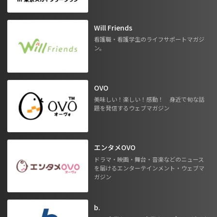
Will Friends
看護職・看護学生のライフサポートマガジ
ン。
OVO
美味しい！楽しい！感動！ 身近で旬な話
題を発信するウェブマガジン
エンタメOVO
ドラマ・映画・舞台・音楽などのニュース
を届けるエンターテインメント・ウェブマ
ガジン
b.