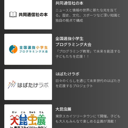
共同通信社の本
ニュースと情報の世界に新たな光を当て
る。歴史、文化、スポーツなど深い知識と
独自の視点で構成
全国選抜小学生
プログラミング大会
「プログラミング教育」で未来を創造する
子どもたちを応援！！
はばたけラボ
日々のくらしを通じて未来世代のはばたき
を応援するプロジェクト
大昆虫展
東京スカイツリータウンにて開催。子ども
も大人もみんなで楽しめる企画が満載！