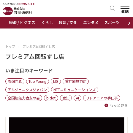
KK KYODO
KK KYODO
NEWS SITE
NEWS SITE
MENU
›
経済 / ビジネス
くらし
教育 / 文化
エンタメ
スポーツ
地
トップページ
お知らせ
トップ
›
プレミアム回転ずし店
ニュース
プレミアム回転ずし店
おすすめコンテンツ
いま注目のキーワード
高畑充希
Too Young
MG
重症筋無力症
出版物
アルジェニクスジャパン
NTTコミュニケーションズ
全国筋無力症友の会
b.dot
愛知
AI
リトアニアの手仕事
会社概要
もっと見る