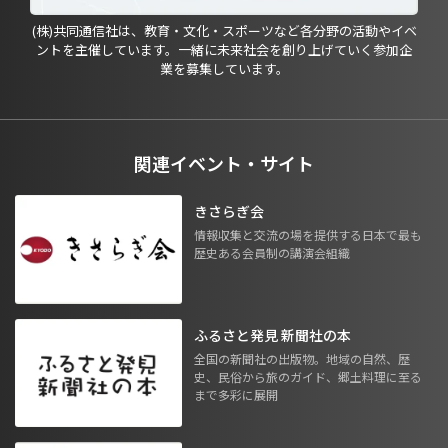
(株)共同通信社は、教育・文化・スポーツなど各分野の活動やイベ
ントを主催しています。一緒に未来社会を創り上げていく参加企
業を募集しています。
関連イベント・サイト
きさらぎ会
情報収集と交流の場を提供する日本で最も
歴史ある会員制の講演会組織
ふるさと発見 新聞社の本
全国の新聞社の出版物。地域の自然、歴
史、民俗から旅のガイド、郷土料理に至る
まで多彩に展開