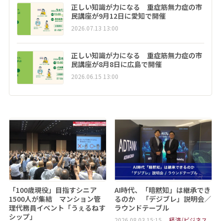
正しい知識が力になる 重症筋無力症の市
民講座が9月12日に愛知で開催
2026.07.13 13:00
正しい知識が力になる 重症筋無力症の市
民講座が8月8日に広島で開催
2026.06.15 13:00
「100歳現役」目指すシニア
AI時代、「暗黙知」は継承でき
1500人が集結 マンション管
るのか 「デジブレ」説明会／
理代務員イベント「うぇるねす
ラウンドテーブル
シップ」
2026.08.03 15:15
経済/ビジネス