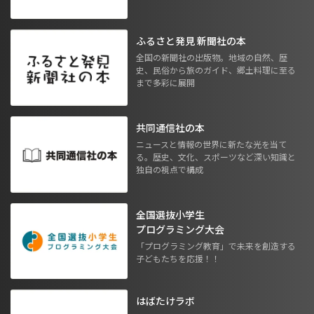
ふるさと発見 新聞社の本
全国の新聞社の出版物。地域の自然、歴
史、民俗から旅のガイド、郷土料理に至る
まで多彩に展開
共同通信社の本
ニュースと情報の世界に新たな光を当て
る。歴史、文化、スポーツなど深い知識と
独自の視点で構成
全国選抜小学生
プログラミング大会
「プログラミング教育」で未来を創造する
子どもたちを応援！！
はばたけラボ