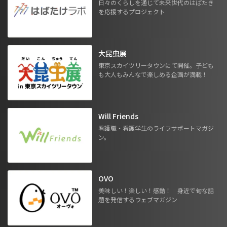
日々のくらしを通じて未来世代のはばたき
を応援するプロジェクト
大昆虫展
東京スカイツリータウンにて開催。子ども
も大人もみんなで楽しめる企画が満載！
Will Friends
看護職・看護学生のライフサポートマガジ
ン。
OVO
美味しい！楽しい！感動！ 身近で旬な話
題を発信するウェブマガジン