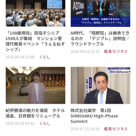
「100歳現役」目指すシニア
AI時代、「暗黙知」は継承でき
1500人が集結 マンション管
るのか 「デジブレ」説明会／
理代務員イベント「うぇるねす
ラウンドテーブル
シップ」
2026.08.03 15:15
経済/ビジネス
2026.08.04 10:48
くらし
紀伊勝浦の魅力を堪能 ホテル
株式会社識学 第1回
浦島、日昇館をリニューアル
SHIKIGAKU High-Phase
Summit
2026.08.03 09:41
くらし
2026.07.31 16:56
経済/ビジネス