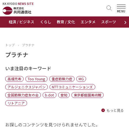
KK KYODO
KK KYODO
NEWS SITE
NEWS SITE
MENU
›
経済 / ビジネス
くらし
教育 / 文化
エンタメ
スポーツ
地
トップページ
お知らせ
トップ
›
プラチナ
ニュース
プラチナ
おすすめコンテンツ
いま注目のキーワード
高畑充希
Too Young
重症筋無力症
MG
出版物
アルジェニクスジャパン
NTTコミュニケーションズ
全国筋無力症友の会
b.dot
愛知
東京都庭園美術館
会社概要
リトアニア
もっと見る
お探しのコンテンツを見つけられませんでした。