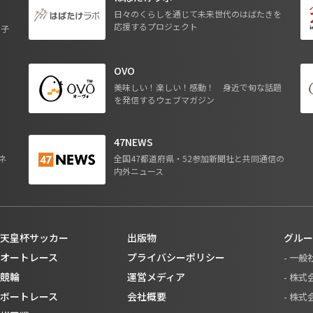
日々のくらしを通じて未来世代のはばたきを
応援するプロジェクト
る子
OVO
ジ
美味しい！楽しい！感動！ 身近で旬な話題
を発信するウェブマガジン
47NEWS
ネ
全国47都道府県・52参加新聞社と共同通信の
内外ニュース
天皇杯サッカー
出版物
グルー
オートレース
プライバシーポリシー
- 一
競輪
運営メディア
- 株
ボートレース
会社概要
- 株