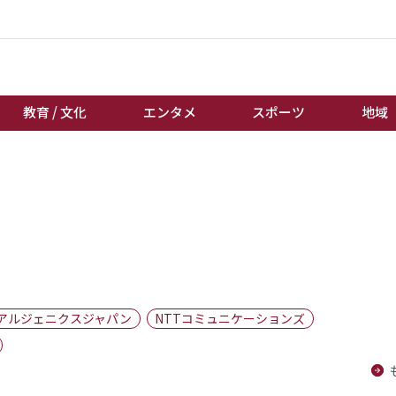
教育 / 文化
エンタメ
スポーツ
地域
経済 / ビジネス
誰もが輝いて働く社会へ
くらし
天皇杯サッカー
教育 / 文化
オートレース
エンタメ
競輪
スポーツ
ボートレース
地域
棋王戦
アルジェニクスジャパン
NTTコミュニケーションズ
キーパーソン
女流本因坊戦