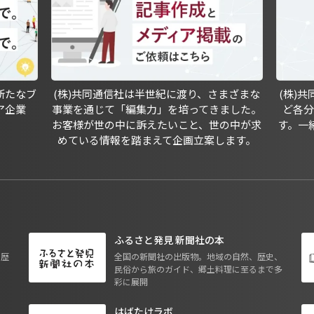
新たなブ
(株)共同通信社は半世紀に渡り、さまざまな
(株)
ア企業
事業を通じて「編集力」を培ってきました。
ど各
お客様が世の中に訴えたいこと、世の中が求
す。一
めている情報を踏まえて企画立案します。
ふるさと発見 新聞社の本
も歴
全国の新聞社の出版物。地域の自然、歴史、
民俗から旅のガイド、郷土料理に至るまで多
彩に展開
はばたけラボ