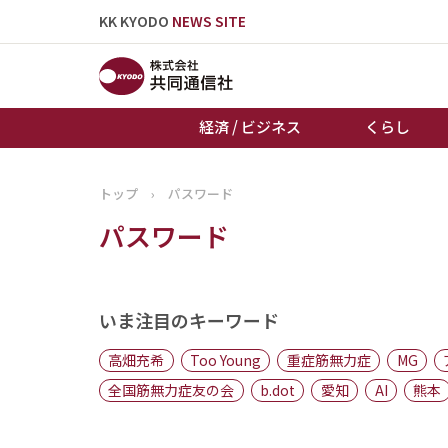
KK KYODO
NEWS SITE
経済 / ビジネス
くらし
トップ
›
パスワード
トップページ
パスワード
お知らせ
いま注目のキーワード
高畑充希
Too Young
重症筋無力症
MG
全国筋無力症友の会
b.dot
愛知
AI
熊本