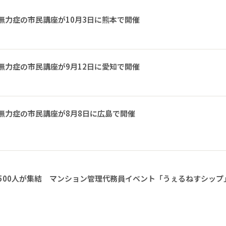
無力症の市民講座が10月3日に熊本で開催
無力症の市民講座が9月12日に愛知で開催
無力症の市民講座が8月8日に広島で開催
1500人が集結 マンション管理代務員イベント「うぇるねすシップ