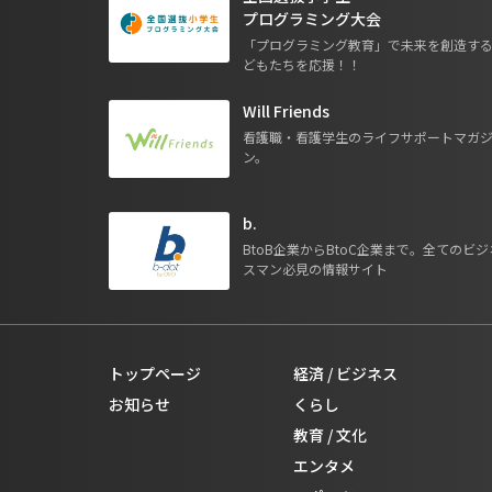
プログラミング大会
「プログラミング教育」で未来を創造す
どもたちを応援！！
Will Friends
看護職・看護学生のライフサポートマガ
ン。
b.
BtoB企業からBtoC企業まで。全てのビジ
スマン必見の情報サイト
トップページ
経済 / ビジネス
お知らせ
くらし
教育 / 文化
エンタメ