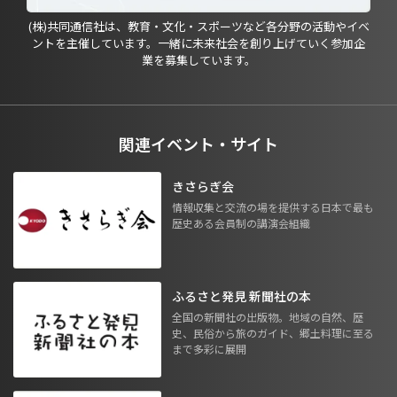
(株)共同通信社は、教育・文化・スポーツなど各分野の活動やイベ
ントを主催しています。一緒に未来社会を創り上げていく参加企
業を募集しています。
関連イベント・サイト
きさらぎ会
情報収集と交流の場を提供する日本で最も
歴史ある会員制の講演会組織
ふるさと発見 新聞社の本
全国の新聞社の出版物。地域の自然、歴
史、民俗から旅のガイド、郷土料理に至る
まで多彩に展開