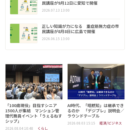
民講座が9月12日に愛知で開催
2026.07.13 13:00
正しい知識が力になる 重症筋無力症の市
民講座が8月8日に広島で開催
2026.06.15 13:00
「100歳現役」目指すシニア
AI時代、「暗黙知」は継承でき
1500人が集結 マンション管
るのか 「デジブレ」説明会／
理代務員イベント「うぇるねす
ラウンドテーブル
シップ」
2026.08.03 15:15
経済/ビジネス
2026.08.04 10:48
くらし