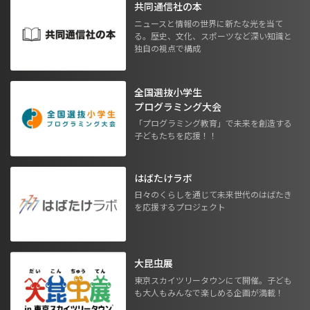
共同通信社の本
ニュースと情報の世界に新たな光を当て
る。歴史、文化、スポーツなど深い知識と
独自の視点で構成
全国選抜小学生
プログラミング大会
「プログラミング教育」で未来を創造する
子どもたちを応援！！
はばたけラボ
日々のくらしを通じて未来世代のはばたき
を応援するプロジェクト
大昆虫展
東京スカイツリータウンにて開催。子ども
も大人もみんなで楽しめる企画が満載！