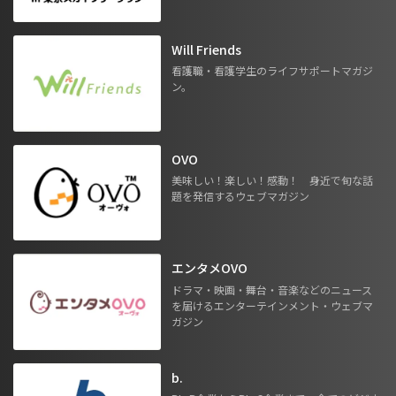
Will Friends
看護職・看護学生のライフサポートマガジ
ン。
OVO
美味しい！楽しい！感動！ 身近で旬な話
題を発信するウェブマガジン
エンタメOVO
ドラマ・映画・舞台・音楽などのニュース
を届けるエンターテインメント・ウェブマ
ガジン
b.