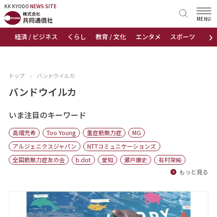
KK KYODO
KK KYODO
NEWS SITE
NEWS SITE
MENU
›
経済 / ビジネス
くらし
教育 / 文化
エンタメ
スポーツ
地
トップページ
お知らせ
トップ
›
バンドウイルカ
ニュース
バンドウイルカ
おすすめコンテンツ
いま注目のキーワード
高畑充希
Too Young
重症筋無力症
MG
出版物
アルジェニクスジャパン
NTTコミュニケーションズ
全国筋無力症友の会
b.dot
愛知
瀬戸康史
有村架純
会社概要
もっと見る