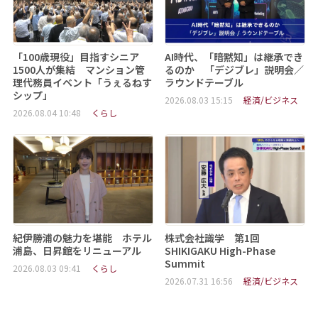
「100歳現役」目指すシニア
AI時代、「暗黙知」は継承でき
1500人が集結 マンション管
るのか 「デジブレ」説明会／
理代務員イベント「うぇるねす
ラウンドテーブル
シップ」
2026.08.03 15:15
経済/ビジネス
2026.08.04 10:48
くらし
紀伊勝浦の魅力を堪能 ホテル
株式会社識学 第1回
浦島、日昇館をリニューアル
SHIKIGAKU High-Phase
Summit
2026.08.03 09:41
くらし
2026.07.31 16:56
経済/ビジネス