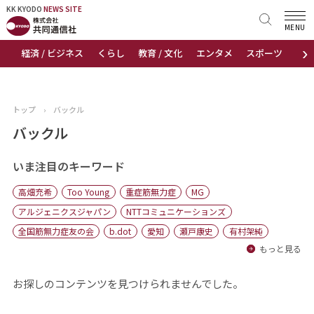
KK KYODO
KK KYODO
NEWS SITE
NEWS SITE
MENU
›
経済 / ビジネス
くらし
教育 / 文化
エンタメ
スポーツ
地
トップページ
お知らせ
トップ
›
バックル
ニュース
バックル
おすすめコンテンツ
いま注目のキーワード
高畑充希
Too Young
重症筋無力症
MG
出版物
アルジェニクスジャパン
NTTコミュニケーションズ
全国筋無力症友の会
b.dot
愛知
瀬戸康史
有村架純
会社概要
もっと見る
お探しのコンテンツを見つけられませんでした。