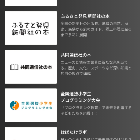
ふるさと発見 新聞社の本
全国の新聞社の出版物。地域の自然、歴
史、民俗から旅のガイド、郷土料理に至る
まで多彩に展開
共同通信社の本
ニュースと情報の世界に新たな光を当て
る。歴史、文化、スポーツなど深い知識と
独自の視点で構成
全国選抜小学生
プログラミング大会
「プログラミング教育」で未来を創造する
子どもたちを応援！！
はばたけラボ
日々のくらしを通じて未来世代のはばたき