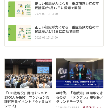
正しい知識が力になる 重症筋無力症の市
民講座が9月12日に愛知で開催
2026.07.13 13:00
正しい知識が力になる 重症筋無力症の市
民講座が8月8日に広島で開催
2026.06.15 13:00
「100歳現役」目指すシニア
AI時代、「暗黙知」は継承でき
1500人が集結 マンション管
るのか 「デジブレ」説明会／
理代務員イベント「うぇるねす
ラウンドテーブル
シップ」
2026.08.03 15:15
経済/ビジネス