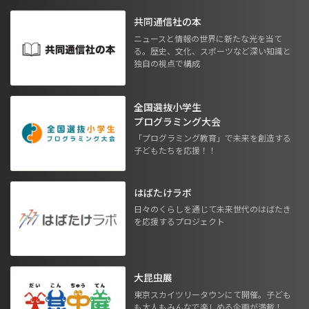
共同通信社の本
ニュースと情報の世界に新たな光を当て
る。歴史、文化、スポーツなど深い知識と
独自の視点で構成
全国選抜小学生
プログラミング大会
「プログラミング教育」で未来を創造する
子どもたちを応援！！
はばたけラボ
日々のくらしを通じて未来世代のはばたき
を応援するプロジェクト
大昆虫展
東京スカイツリータウンにて開催。子ども
も大人もみんなで楽しめる企画が満載！