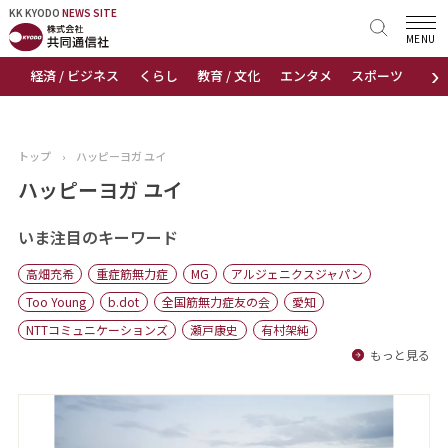
KK KYODO
KK KYODO
NEWS SITE
NEWS SITE
MENU
›
経済 / ビジネス
くらし
教育 / 文化
エンタメ
スポーツ
地
トップページ
お知らせ
トップ
›
ハッピーヨガ ユイ
ニュース
ハッピーヨガ ユイ
おすすめコンテンツ
いま注目のキーワード
高畑充希
重症筋無力症
MG
アルジェニクスジャパン
出版物
Too Young
b.dot
全国筋無力症友の会
愛知
NTTコミュニケーションズ
瀬戸康史
有村架純
会社概要
もっと見る