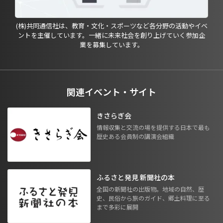
(株)共同通信社は、教育・文化・スポーツなど各分野の活動やイベ
ントを主催しています。一緒に未来社会を創り上げていく参加企
業を募集しています。
関連イベント・サイト
きさらぎ会
情報収集と交流の場を提供する日本で最も
歴史ある会員制の講演会組織
ふるさと発見 新聞社の本
全国の新聞社の出版物。地域の自然、歴
史、民俗から旅のガイド、郷土料理に至る
まで多彩に展開