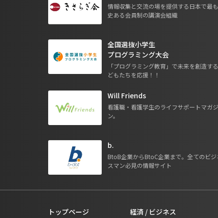
情報収集と交流の場を提供する日本で最
史ある会員制の講演会組織
全国選抜小学生
プログラミング大会
「プログラミング教育」で未来を創造す
どもたちを応援！！
Will Friends
看護職・看護学生のライフサポートマガ
ン。
b.
BtoB企業からBtoC企業まで。全てのビジ
スマン必見の情報サイト
トップページ
経済 / ビジネス