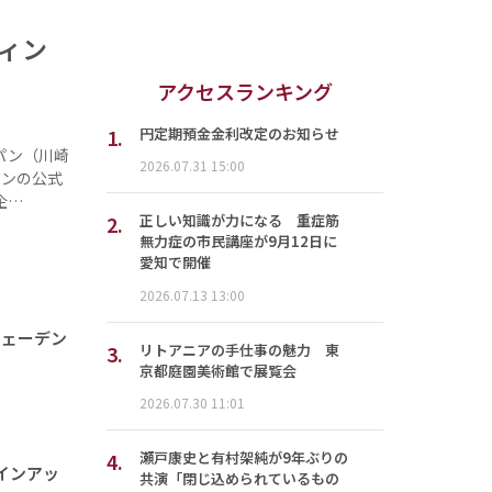
ィン
アクセスランキング
1.
円定期預金金利改定のお知らせ
パン（川崎
2026.07.31 15:00
ズンの公式
企…
2.
正しい知識が力になる 重症筋
無力症の市民講座が9月12日に
愛知で開催
2026.07.13 13:00
ウェーデン
3.
リトアニアの手仕事の魅力 東
京都庭園美術館で展覧会
2026.07.30 11:01
4.
瀬戸康史と有村架純が9年ぶりの
ラインアッ
共演「閉じ込められているもの