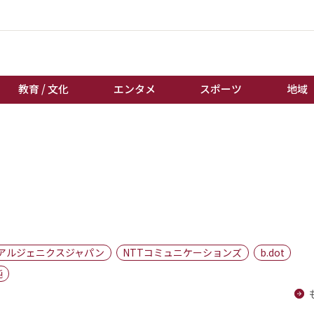
教育 / 文化
エンタメ
スポーツ
地域
経済 / ビジネス
誰もが輝いて働く社会へ
くらし
天皇杯サッカー
教育 / 文化
オートレース
エンタメ
競輪
スポーツ
ボートレース
地域
棋王戦
アルジェニクスジャパン
NTTコミュニケーションズ
b.dot
キーパーソン
女流本因坊戦
純