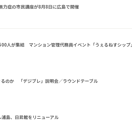
無力症の市民講座が8月8日に広島で開催
1500人が集結 マンション管理代務員イベント「うぇるねすシップ
きるのか 「デジブレ」説明会／ラウンドテーブル
ル浦島、日昇館をリニューアル