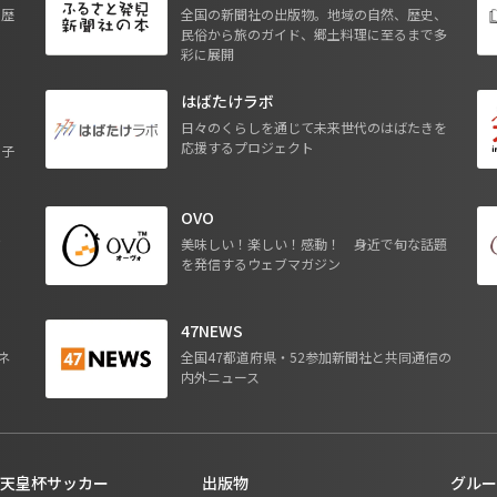
も歴
全国の新聞社の出版物。地域の自然、歴史、
民俗から旅のガイド、郷土料理に至るまで多
彩に展開
はばたけラボ
日々のくらしを通じて未来世代のはばたきを
応援するプロジェクト
る子
OVO
ジ
美味しい！楽しい！感動！ 身近で旬な話題
を発信するウェブマガジン
47NEWS
ネ
全国47都道府県・52参加新聞社と共同通信の
内外ニュース
天皇杯サッカー
出版物
グルー