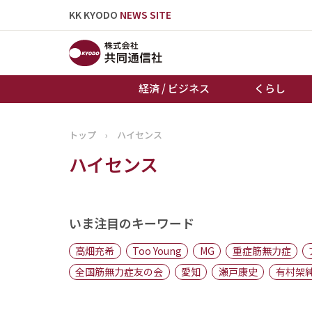
KK KYODO
NEWS SITE
経済 / ビジネス
くらし
トップ
›
ハイセンス
トップページ
ハイセンス
お知らせ
いま注目のキーワード
高畑充希
Too Young
MG
重症筋無力症
全国筋無力症友の会
愛知
瀬戸康史
有村架