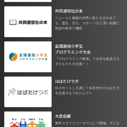
共同通信社の本
ニュースと情報の世界に新たな光を当て
る。歴史、文化、スポーツなど深い知識と
独自の視点で構成
全国選抜小学生
プログラミング大会
「プログラミング教育」で未来を創造する
子どもたちを応援！！
はばたけラボ
日々のくらしを通じて未来世代のはばたき
を応援するプロジェクト
大昆虫展
東京スカイツリータウンにて開催。子ども