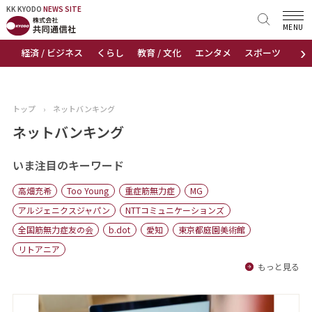
KK KYODO
KK KYODO
NEWS SITE
NEWS SITE
MENU
›
経済 / ビジネス
くらし
教育 / 文化
エンタメ
スポーツ
地
トップページ
お知らせ
トップ
›
ネットバンキング
ニュース
ネットバンキング
おすすめコンテンツ
いま注目のキーワード
高畑充希
Too Young
重症筋無力症
MG
出版物
アルジェニクスジャパン
NTTコミュニケーションズ
全国筋無力症友の会
b.dot
愛知
東京都庭園美術館
会社概要
リトアニア
もっと見る