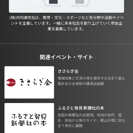
(株)共同通信社は、教育・文化・スポーツなど各分野の活動やイベ
ントを主催しています。一緒に未来社会を創り上げていく参加企
業を募集しています。
関連イベント・サイト
きさらぎ会
情報収集と交流の場を提供する日本で最も
歴史ある会員制の講演会組織
ふるさと発見 新聞社の本
全国の新聞社の出版物。地域の自然、歴
史、民俗から旅のガイド、郷土料理に至る
まで多彩に展開