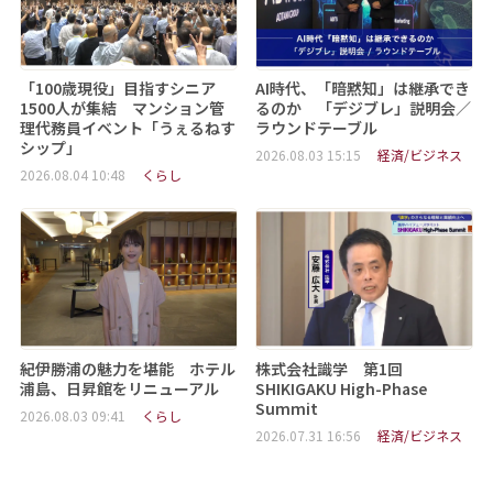
「100歳現役」目指すシニア
AI時代、「暗黙知」は継承でき
1500人が集結 マンション管
るのか 「デジブレ」説明会／
理代務員イベント「うぇるねす
ラウンドテーブル
シップ」
2026.08.03 15:15
経済/ビジネス
2026.08.04 10:48
くらし
紀伊勝浦の魅力を堪能 ホテル
株式会社識学 第1回
浦島、日昇館をリニューアル
SHIKIGAKU High-Phase
Summit
2026.08.03 09:41
くらし
2026.07.31 16:56
経済/ビジネス