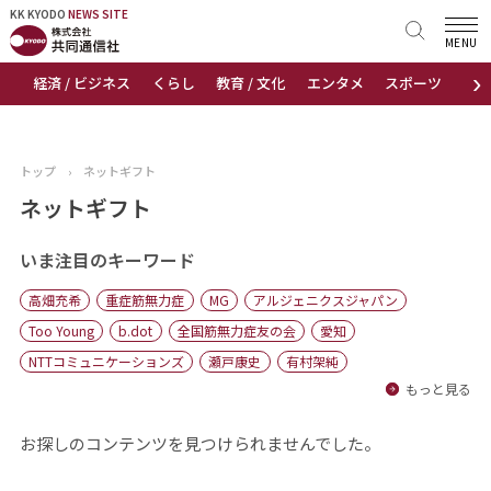
KK KYODO
KK KYODO
NEWS SITE
NEWS SITE
MENU
›
経済 / ビジネス
くらし
教育 / 文化
エンタメ
スポーツ
地
トップページ
お知らせ
トップ
›
ネットギフト
ニュース
ネットギフト
おすすめコンテンツ
いま注目のキーワード
高畑充希
重症筋無力症
MG
アルジェニクスジャパン
出版物
Too Young
b.dot
全国筋無力症友の会
愛知
NTTコミュニケーションズ
瀬戸康史
有村架純
会社概要
もっと見る
お探しのコンテンツを見つけられませんでした。