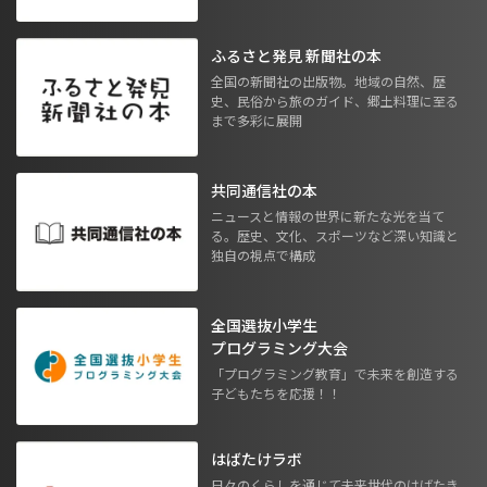
ふるさと発見 新聞社の本
全国の新聞社の出版物。地域の自然、歴
史、民俗から旅のガイド、郷土料理に至る
まで多彩に展開
共同通信社の本
ニュースと情報の世界に新たな光を当て
る。歴史、文化、スポーツなど深い知識と
独自の視点で構成
全国選抜小学生
プログラミング大会
「プログラミング教育」で未来を創造する
子どもたちを応援！！
はばたけラボ
日々のくらしを通じて未来世代のはばたき