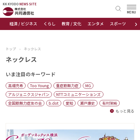
KK KYODO
KK KYODO
NEWS SITE
NEWS SITE
MENU
›
経済 / ビジネス
くらし
教育 / 文化
エンタメ
スポーツ
地
トップページ
お知らせ
トップ
›
ネックレス
ニュース
ネックレス
おすすめコンテンツ
いま注目のキーワード
高畑充希
Too Young
重症筋無力症
MG
出版物
アルジェニクスジャパン
NTTコミュニケーションズ
全国筋無力症友の会
b.dot
愛知
瀬戸康史
有村架純
会社概要
もっと見る