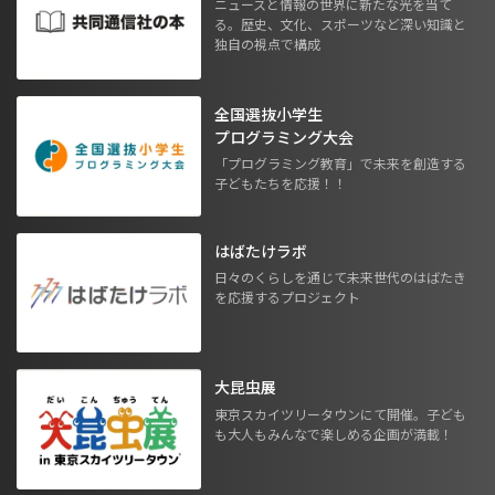
ニュースと情報の世界に新たな光を当て
る。歴史、文化、スポーツなど深い知識と
独自の視点で構成
全国選抜小学生
プログラミング大会
「プログラミング教育」で未来を創造する
子どもたちを応援！！
はばたけラボ
日々のくらしを通じて未来世代のはばたき
を応援するプロジェクト
大昆虫展
東京スカイツリータウンにて開催。子ども
も大人もみんなで楽しめる企画が満載！