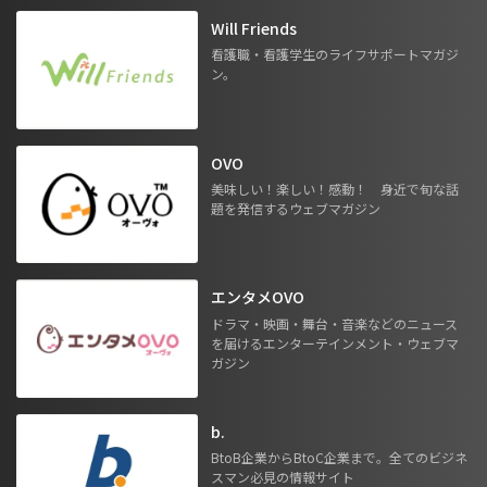
Will Friends
看護職・看護学生のライフサポートマガジ
ン。
OVO
美味しい！楽しい！感動！ 身近で旬な話
題を発信するウェブマガジン
エンタメOVO
ドラマ・映画・舞台・音楽などのニュース
を届けるエンターテインメント・ウェブマ
ガジン
b.
BtoB企業からBtoC企業まで。全てのビジネ
スマン必見の情報サイト