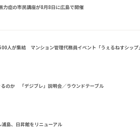
無力症の市民講座が8月8日に広島で開催
1500人が集結 マンション管理代務員イベント「うぇるねすシップ
きるのか 「デジブレ」説明会／ラウンドテーブル
ル浦島、日昇館をリニューアル