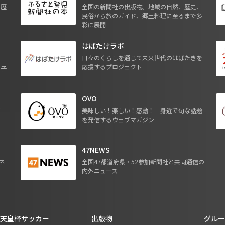
も歴
全国の新聞社の出版物。地域の自然、歴史、
民俗から旅のガイド、郷土料理に至るまで多
彩に展開
はばたけラボ
日々のくらしを通じて未来世代のはばたきを
応援するプロジェクト
る子
OVO
ジ
美味しい！楽しい！感動！ 身近で旬な話題
を発信するウェブマガジン
47NEWS
ネ
全国47都道府県・52参加新聞社と共同通信の
内外ニュース
天皇杯サッカー
出版物
グルー