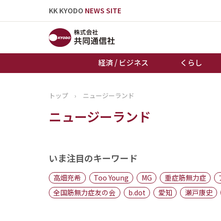
KK KYODO
NEWS SITE
経済 / ビジネス
くらし
トップ
›
ニュージーランド
トップページ
ニュージーランド
お知らせ
いま注目のキーワード
高畑充希
Too Young
MG
重症筋無力症
全国筋無力症友の会
b.dot
愛知
瀬戸康史