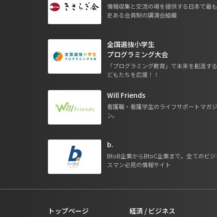
情報収集と交流の場を提供する日本で最
史ある会員制の講演会組織
全国選抜小学生
プログラミング大会
「プログラミング教育」で未来を創造す
どもたちを応援！！
Will Friends
看護職・看護学生のライフサポートマガ
ン。
b.
BtoB企業からBtoC企業まで。全てのビジ
スマン必見の情報サイト
トップページ
経済 / ビジネス