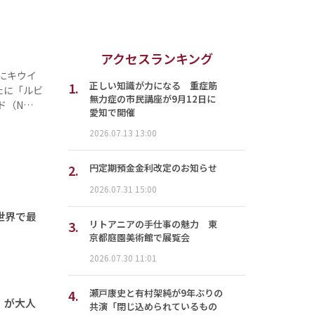
アクセスランキング
にキウイ
1.
正しい知識が力になる 重症筋
たに「ルビ
無力症の市民講座が9月12日に
ド（N…
愛知で開催
2026.07.13 13:00
2.
円定期預金金利改定のお知らせ
2026.07.31 15:00
世界で最
3.
リトアニアの手仕事の魅力 東
京都庭園美術館で展覧会
2026.07.30 11:01
4.
瀬戸康史と有村架純が9年ぶりの
」が大人
共演「閉じ込められているもの