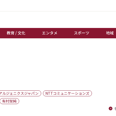
教育 / 文化
エンタメ
スポーツ
地域
経済 / ビジネス
誰もが輝いて働く社会へ
くらし
天皇杯サッカー
教育 / 文化
オートレース
エンタメ
競輪
スポーツ
ボートレース
地域
棋王戦
アルジェニクスジャパン
NTTコミュニケーションズ
キーパーソン
女流本因坊戦
有村架純