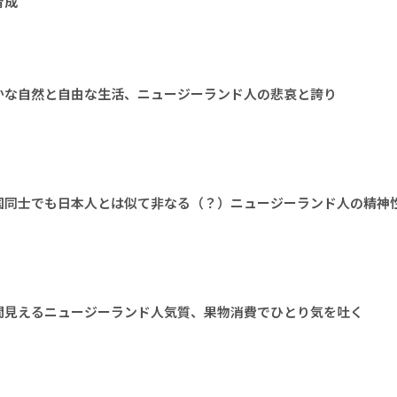
育成
かな自然と自由な生活、ニュージーランド人の悲哀と誇り
国同士でも日本人とは似て非なる（？）ニュージーランド人の精神
間見えるニュージーランド人気質、果物消費でひとり気を吐く