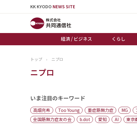
KK KYODO
NEWS SITE
経済 / ビジネス
くらし
トップ
›
ニプロ
トップページ
ニプロ
お知らせ
いま注目のキーワード
高畑充希
Too Young
重症筋無力症
MG
全国筋無力症友の会
b.dot
愛知
AI
東京