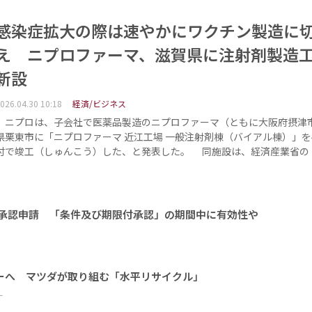
感染症拡大の際は速やかにワクチン製造に
え ニプロファーマ、滋賀県に注射剤製造
新設
026.04.30 10:18
経済/ビジネス
ニプロは、子会社で医薬品製造のニプロファーマ（ともに大阪府摂津
県栗東市に「ニプロファーマ 近江工場 一般注射剤棟（バイアル棟）」を4
付で竣工（しゅんこう）した、と発表した。 同施設は、経済産業省の
承認申請 「条件及び期限付承認」の期間中に有効性や
ーへ マツダが取り組む「水平リサイクル」
ー