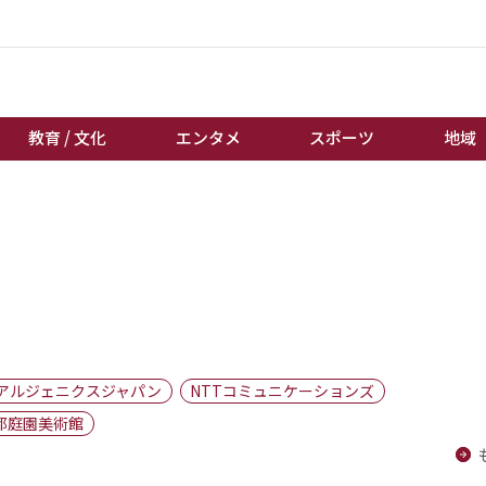
教育 / 文化
エンタメ
スポーツ
地域
経済 / ビジネス
誰もが輝いて働く社会へ
くらし
天皇杯サッカー
教育 / 文化
オートレース
エンタメ
競輪
スポーツ
ボートレース
地域
棋王戦
アルジェニクスジャパン
NTTコミュニケーションズ
キーパーソン
女流本因坊戦
都庭園美術館