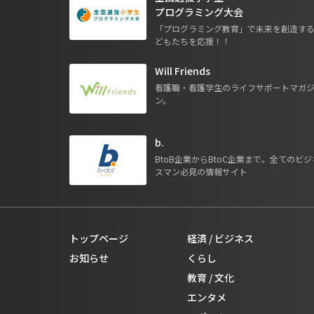
プログラミング大会
「プログラミング教育」で未来を創造す
どもたちを応援！！
Will Friends
看護職・看護学生のライフサポートマガ
ン。
b.
BtoB企業からBtoC企業まで。全てのビジ
スマン必見の情報サイト
トップページ
経済 / ビジネス
お知らせ
くらし
教育 / 文化
エンタメ