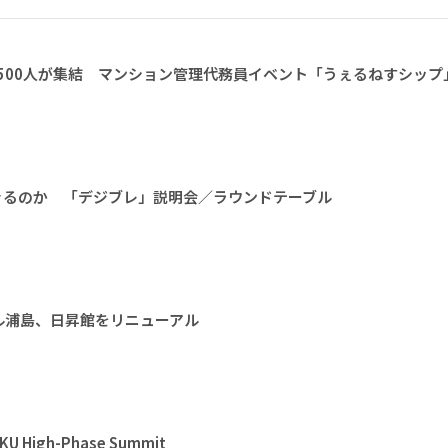
1500人が集結 マンション管理代務員イベント「うぇるねすシップ
きるのか 「デジブレ」説明会／ラウンドテーブル
ル浦島、日昇館をリニューアル
High-Phase Summit