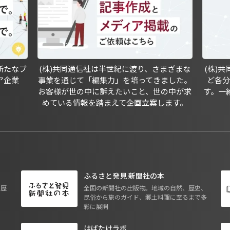
新たなブ
(株)共同通信社は半世紀に渡り、さまざまな
(株)
ア企業
事業を通じて「編集力」を培ってきました。
ど各
お客様が世の中に訴えたいこと、世の中が求
す。一
めている情報を踏まえて企画立案します。
ふるさと発見 新聞社の本
も歴
全国の新聞社の出版物。地域の自然、歴史、
民俗から旅のガイド、郷土料理に至るまで多
彩に展開
はばたけラボ