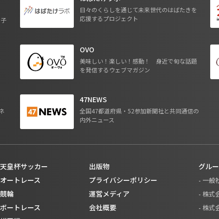
日々のくらしを通じて未来世代のはばたきを
応援するプロジェクト
る子
OVO
ジ
美味しい！楽しい！感動！ 身近で旬な話題
を発信するウェブマガジン
47NEWS
ネ
全国47都道府県・52参加新聞社と共同通信の
内外ニュース
天皇杯サッカー
出版物
グルー
オートレース
プライバシーポリシー
- 一
競輪
運営メディア
- 株
ボートレース
会社概要
- 株