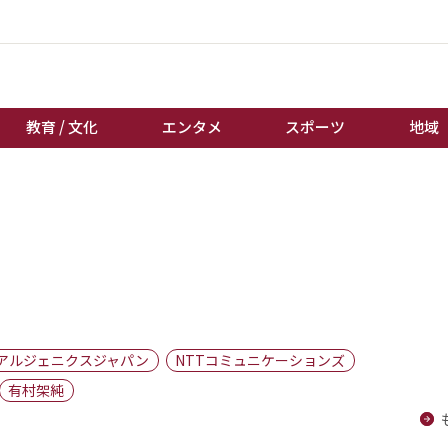
教育 / 文化
エンタメ
スポーツ
地域
経済 / ビジネス
誰もが輝いて働く社会へ
くらし
天皇杯サッカー
教育 / 文化
オートレース
エンタメ
競輪
スポーツ
ボートレース
地域
棋王戦
アルジェニクスジャパン
NTTコミュニケーションズ
キーパーソン
女流本因坊戦
有村架純