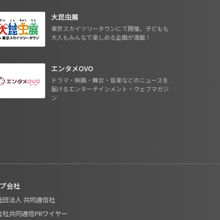
大昆虫展
東京スカイツリータウンにて開催。子どもも
大人もみんなで楽しめる企画が満載！
エンタメOVO
ドラマ・映画・舞台・音楽などのニュースを
届けるエンターテインメント・ウェブマガジ
ン
プ会社
般社団法人 共同通信社
式会社共同通信PRワイヤー