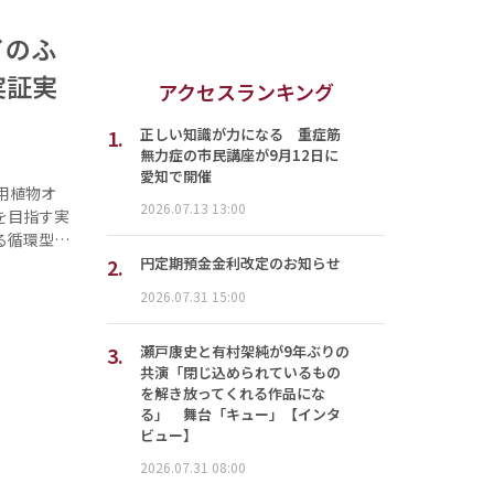
イのふ
実証実
アクセスランキング
1.
正しい知識が力になる 重症筋
無力症の市民講座が9月12日に
愛知で開催
用植物オ
2026.07.13 13:00
を目指す実
る循環型…
2.
円定期預金金利改定のお知らせ
2026.07.31 15:00
3.
瀬戸康史と有村架純が9年ぶりの
共演「閉じ込められているもの
を解き放ってくれる作品にな
る」 舞台「キュー」【インタ
ビュー】
2026.07.31 08:00