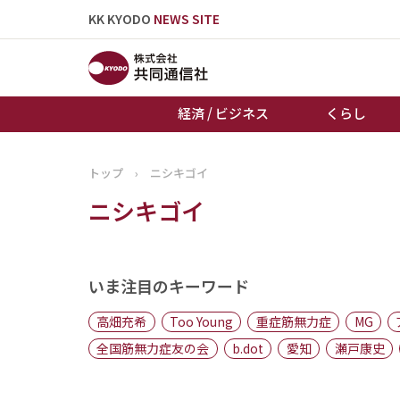
KK KYODO
NEWS SITE
経済 / ビジネス
くらし
トップ
›
ニシキゴイ
トップページ
ニシキゴイ
お知らせ
いま注目のキーワード
高畑充希
Too Young
重症筋無力症
MG
全国筋無力症友の会
b.dot
愛知
瀬戸康史