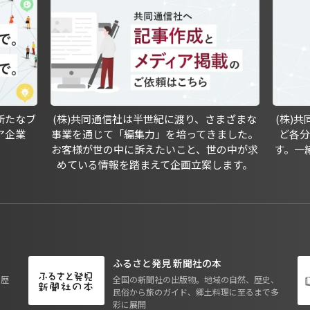
新たなブ
(株)共同通信社は半世紀に渡り、さまざまな
(株)
ア企業
事業を通じて「編集力」を培ってきました。
ど各
お客様が世の中に訴えたいこと、世の中が求
す。一
めている情報を踏まえて企画立案します。
ふるさと発見 新聞社の本
も歴
全国の新聞社の出版物。地域の自然、歴史、
民俗から旅のガイド、郷土料理に至るまで多
彩に展開