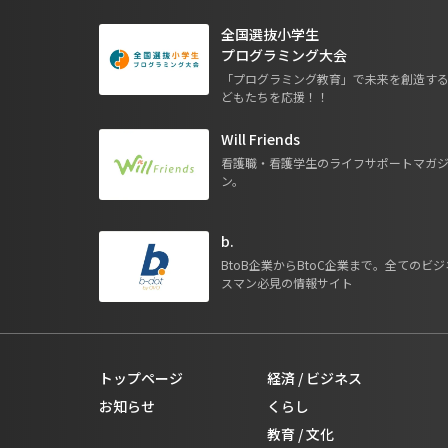
全国選抜小学生
プログラミング大会
「プログラミング教育」で未来を創造す
どもたちを応援！！
Will Friends
看護職・看護学生のライフサポートマガ
ン。
b.
BtoB企業からBtoC企業まで。全てのビジ
スマン必見の情報サイト
トップページ
経済 / ビジネス
お知らせ
くらし
教育 / 文化