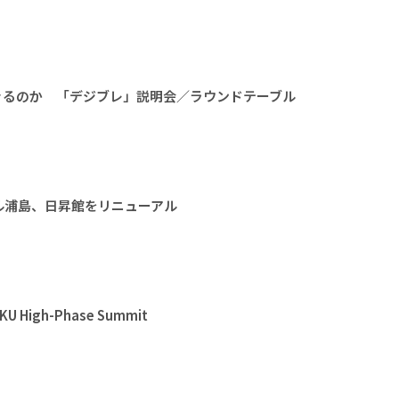
きるのか 「デジブレ」説明会／ラウンドテーブル
ル浦島、日昇館をリニューアル
High-Phase Summit