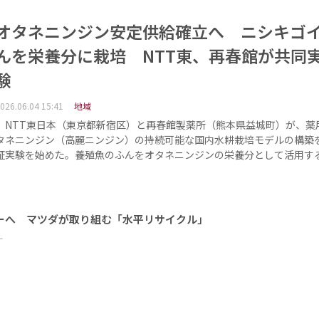
オタネニンジン安定供給確立へ ニシキゴ
んを栄養分に栽培 NTT東、再春館が共同
験
026.06.04 15:41
地域
NTT東日本（東京都新宿区）と再春館製薬所（熊本県益城町）が、薬
タネニンジン（高麗ニンジン）の持続可能な国内水耕栽培モデルの構築
証実験を始めた。養殖魚のふんをオタネニンジンの栄養分として活用す
ーへ マツダが取り組む「水平リサイクル」
ー