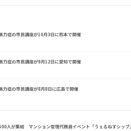
無力症の市民講座が10月3日に熊本で開催
無力症の市民講座が9月12日に愛知で開催
無力症の市民講座が8月8日に広島で開催
1500人が集結 マンション管理代務員イベント「うぇるねすシップ