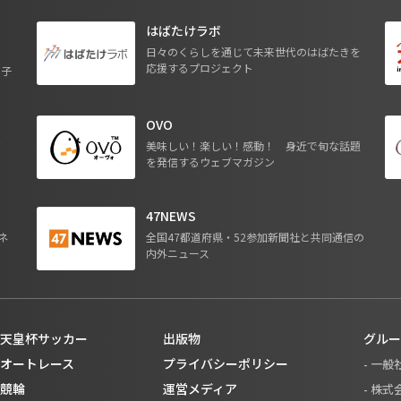
はばたけラボ
日々のくらしを通じて未来世代のはばたきを
応援するプロジェクト
る子
OVO
ジ
美味しい！楽しい！感動！ 身近で旬な話題
を発信するウェブマガジン
47NEWS
ネ
全国47都道府県・52参加新聞社と共同通信の
内外ニュース
天皇杯サッカー
出版物
グルー
オートレース
プライバシーポリシー
- 一
競輪
運営メディア
- 株