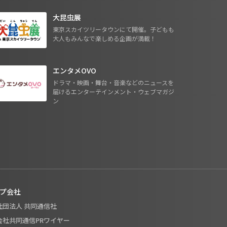
大昆虫展
東京スカイツリータウンにて開催。子どもも
大人もみんなで楽しめる企画が満載！
エンタメOVO
ドラマ・映画・舞台・音楽などのニュースを
届けるエンターテインメント・ウェブマガジ
ン
プ会社
般社団法人 共同通信社
式会社共同通信PRワイヤー