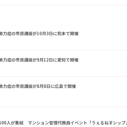
無力症の市民講座が10月3日に熊本で開催
無力症の市民講座が9月12日に愛知で開催
無力症の市民講座が8月8日に広島で開催
1500人が集結 マンション管理代務員イベント「うぇるねすシップ