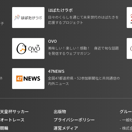
はばたけラボ
日々のくらしを通じて未来世代のはばたきを
応援するプロジェクト
る子
OVO
ジ
美味しい！楽しい！感動！ 身近で旬な話題
を発信するウェブマガジン
47NEWS
ネ
全国47都道府県・52参加新聞社と共同通信の
内外ニュース
天皇杯サッカー
出版物
グルー
オートレース
プライバシーポリシー
- 一
競輪
運営メディア
- 株