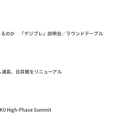
きるのか 「デジブレ」説明会／ラウンドテーブル
ル浦島、日昇館をリニューアル
High-Phase Summit