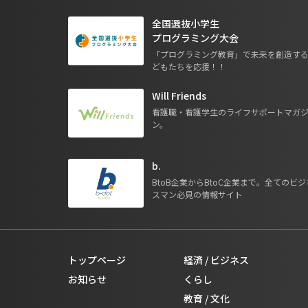
全国選抜小学生
プログラミング大会
「プログラミング教育」で未来を創造す
どもたちを応援！！
Will Friends
看護職・看護学生のライフサポートマガ
ン。
b.
BtoB企業からBtoC企業まで。全てのビジ
スマン必見の情報サイト
トップページ
経済 / ビジネス
お知らせ
くらし
教育 / 文化