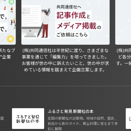
新たなブ
(株)共同通信社は半世紀に渡り、さまざまな
(株)
ア企業
事業を通じて「編集力」を培ってきました。
ど各
お客様が世の中に訴えたいこと、世の中が求
す。一
めている情報を踏まえて企画立案します。
ふるさと発見 新聞社の本
も歴
全国の新聞社の出版物。地域の自然、歴史、
民俗から旅のガイド、郷土料理に至るまで多
彩に展開