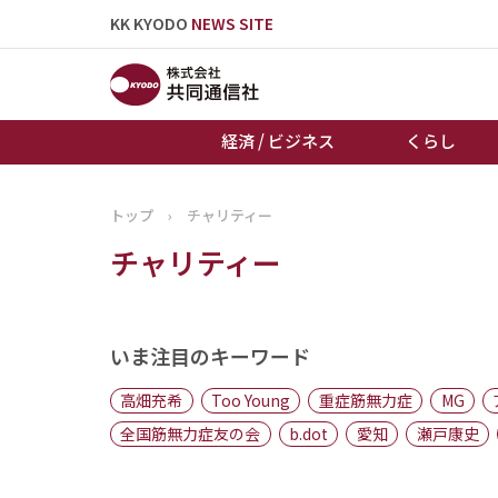
KK KYODO
NEWS SITE
経済 / ビジネス
くらし
トップ
›
チャリティー
トップページ
チャリティー
お知らせ
いま注目のキーワード
高畑充希
Too Young
重症筋無力症
MG
全国筋無力症友の会
b.dot
愛知
瀬戸康史